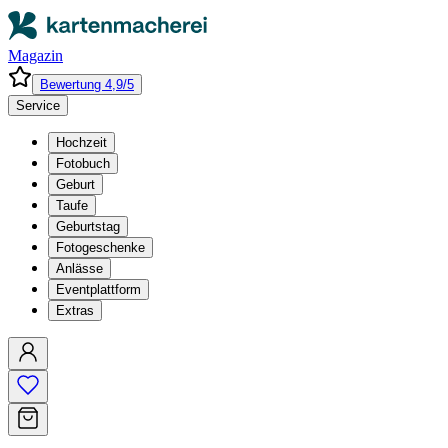
Magazin
Bewertung 4,9/5
Service
Hochzeit
Fotobuch
Geburt
Taufe
Geburtstag
Fotogeschenke
Anlässe
Eventplattform
Extras