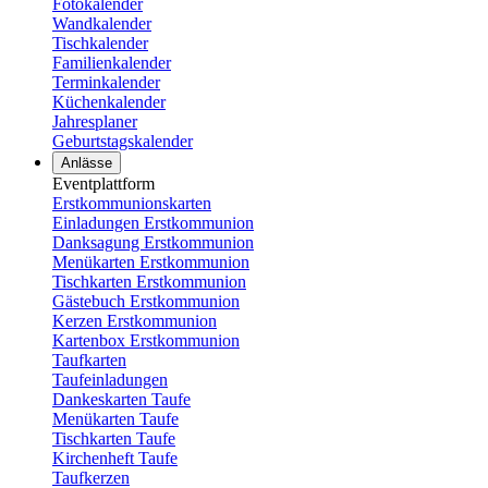
Fotokalender
Wandkalender
Tischkalender
Familienkalender
Terminkalender
Küchenkalender
Jahresplaner
Geburtstagskalender
Anlässe
Eventplattform
Erstkommunionskarten
Einladungen Erstkommunion
Danksagung Erstkommunion
Menükarten Erstkommunion
Tischkarten Erstkommunion
Gästebuch Erstkommunion
Kerzen Erstkommunion
Kartenbox Erstkommunion
Taufkarten
Taufeinladungen
Dankeskarten Taufe
Menükarten Taufe
Tischkarten Taufe
Kirchenheft Taufe
Taufkerzen