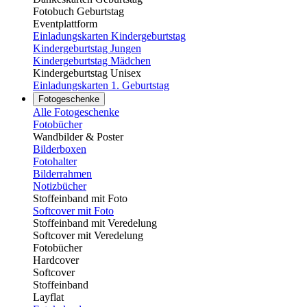
Fotobuch Geburtstag
Eventplattform
Einladungskarten Kindergeburtstag
Kindergeburtstag Jungen
Kindergeburtstag Mädchen
Kindergeburtstag Unisex
Einladungskarten 1. Geburtstag
Fotogeschenke
Alle Fotogeschenke
Fotobücher
Wandbilder & Poster
Bilderboxen
Fotohalter
Bilderrahmen
Notizbücher
Stoffeinband mit Foto
Softcover mit Foto
Stoffeinband mit Veredelung
Softcover mit Veredelung
Fotobücher
Hardcover
Softcover
Stoffeinband
Layflat