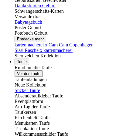
Geburtskarten Geschwister
Dankeskarten Geburt
Schwangerschafts-Karten
Versandextras
Babytagebuch
Poster Geburt
Fotobuch Geburt
Entdecke mehr
kartenmacherei x Cam Cam Copenhagen
Sissi Rasche x kartenmacherei
Sternzeichen Kollektion
Taufe
Rund um die Taufe
Vor der Taufe
Taufeinladungen
Neue Kollektion
Sticker Taufe
Absenderaufkleber Taufe
Eventplattform
Am Tag der Taufe
Taufkerzen
Kirchenheft Taufe
Menükarten Taufe
Tischkarten Taufe
Willkommensschilder Taufe