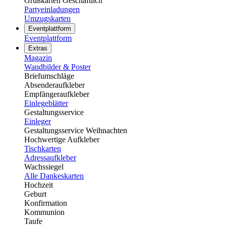
Grußkarten Geschäftlich
Partyeinladungen
Umzugskarten
Eventplattform
Eventplattform
Extras
Magazin
Wandbilder & Poster
Briefumschläge
Absenderaufkleber
Empfängeraufkleber
Einlegeblätter
Gestaltungsservice
Einleger
Gestaltungsservice Weihnachten
Hochwertige Aufkleber
Tischkarten
Adressaufkleber
Wachssiegel
Alle Dankeskarten
Hochzeit
Geburt
Konfirmation
Kommunion
Taufe