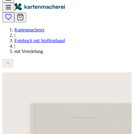
Kartenmacherei
|
Fotobuch mit Stoffeinband
|
mit Veredelung