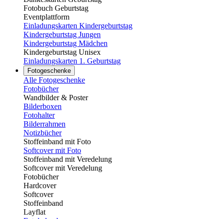
Fotobuch Geburtstag
Eventplattform
Einladungskarten Kindergeburtstag
Kindergeburtstag Jungen
Kindergeburtstag Mädchen
Kindergeburtstag Unisex
Einladungskarten 1. Geburtstag
Fotogeschenke
Alle Fotogeschenke
Fotobücher
Wandbilder & Poster
Bilderboxen
Fotohalter
Bilderrahmen
Notizbücher
Stoffeinband mit Foto
Softcover mit Foto
Stoffeinband mit Veredelung
Softcover mit Veredelung
Fotobücher
Hardcover
Softcover
Stoffeinband
Layflat