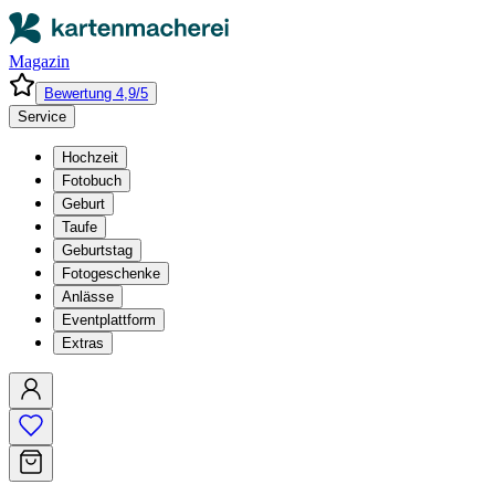
Magazin
Bewertung 4,9/5
Service
Hochzeit
Fotobuch
Geburt
Taufe
Geburtstag
Fotogeschenke
Anlässe
Eventplattform
Extras