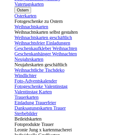
Vatertagskarten
Ostern
Osterkarten
Fotogeschenke zu Ostern
Weihnachtskarten
Weihnachtskarten selbst gestalten
Weihnachtskarten geschäftlich
Weihnachtsfeier Einladungen
Geschenkaufkleber Weihnachten
Geschenkanhänger Weihnachten
Neujahrskarten
Neujahrskarten geschäftlich
Weihnachtliche Tischdeko
Windlichter
Foto-Adventskalender
Fotogeschenke Valentinstag
Valentinstag Karten
Trauerkarten
Einladung Trauerfeier
Danksagungskarten Trauer
Sterbebilder
Beileidskarten
Fotoprodukte Trauer
Leonie Jung x kartenmacherei