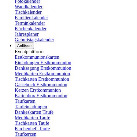
Fotokalender
Wandkalender
Tischkalender
Familienkalender
Terminkalender
Küchenkalender
Jahresplaner
Geburtstagskalender
Anlässe
Eventplattform
Erstkommunionskarten
Einladungen Erstkommunion
Danksagung Erstkommunion
Menükarten Erstkommunion
Tischkarten Erstkommunion
Gästebuch Erstkommunion
Kerzen Erstkommunion
Kartenbox Erstkommunion
Taufkarten
Taufeinladungen
Dankeskarten Taufe
Menükarten Taufe
Tischkarten Taufe
Kirchenheft Taufe
Taufkerzen