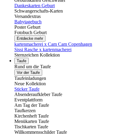
Geburtskarten Geschwister
Dankeskarten Geburt
Schwangerschafts-Karten
Versandextras
Babytagebuch
Poster Geburt
Fotobuch Geburt
Entdecke mehr
kartenmacherei x Cam Cam Copenhagen
Sissi Rasche x kartenmacherei
Sternzeichen Kollektion
Taufe
Rund um die Taufe
Vor der Taufe
Taufeinladungen
Neue Kollektion
Sticker Taufe
Absenderaufkleber Taufe
Eventplattform
Am Tag der Taufe
Taufkerzen
Kirchenheft Taufe
Menükarten Taufe
Tischkarten Taufe
Willkommensschilder Taufe