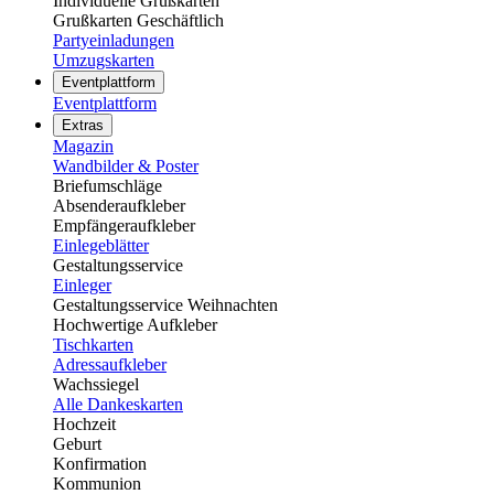
Individuelle Grußkarten
Grußkarten Geschäftlich
Partyeinladungen
Umzugskarten
Eventplattform
Eventplattform
Extras
Magazin
Wandbilder & Poster
Briefumschläge
Absenderaufkleber
Empfängeraufkleber
Einlegeblätter
Gestaltungsservice
Einleger
Gestaltungsservice Weihnachten
Hochwertige Aufkleber
Tischkarten
Adressaufkleber
Wachssiegel
Alle Dankeskarten
Hochzeit
Geburt
Konfirmation
Kommunion