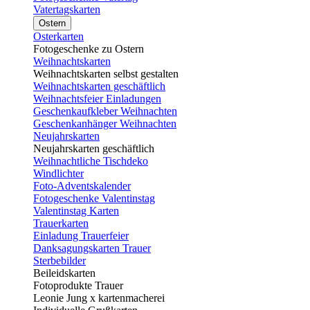
Vatertagskarten
Ostern
Osterkarten
Fotogeschenke zu Ostern
Weihnachtskarten
Weihnachtskarten selbst gestalten
Weihnachtskarten geschäftlich
Weihnachtsfeier Einladungen
Geschenkaufkleber Weihnachten
Geschenkanhänger Weihnachten
Neujahrskarten
Neujahrskarten geschäftlich
Weihnachtliche Tischdeko
Windlichter
Foto-Adventskalender
Fotogeschenke Valentinstag
Valentinstag Karten
Trauerkarten
Einladung Trauerfeier
Danksagungskarten Trauer
Sterbebilder
Beileidskarten
Fotoprodukte Trauer
Leonie Jung x kartenmacherei