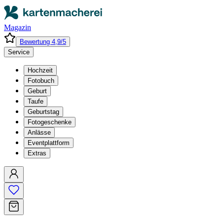
Magazin
Bewertung 4,9/5
Service
Hochzeit
Fotobuch
Geburt
Taufe
Geburtstag
Fotogeschenke
Anlässe
Eventplattform
Extras