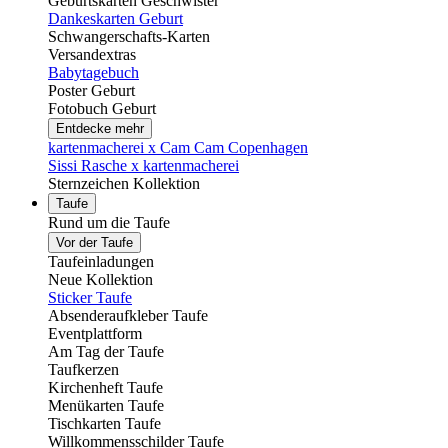
Geburtskarten Geschwister
Dankeskarten Geburt
Schwangerschafts-Karten
Versandextras
Babytagebuch
Poster Geburt
Fotobuch Geburt
Entdecke mehr
kartenmacherei x Cam Cam Copenhagen
Sissi Rasche x kartenmacherei
Sternzeichen Kollektion
Taufe
Rund um die Taufe
Vor der Taufe
Taufeinladungen
Neue Kollektion
Sticker Taufe
Absenderaufkleber Taufe
Eventplattform
Am Tag der Taufe
Taufkerzen
Kirchenheft Taufe
Menükarten Taufe
Tischkarten Taufe
Willkommensschilder Taufe