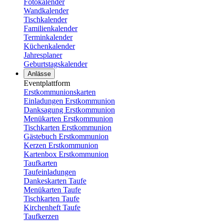
Fotokalender
Wandkalender
Tischkalender
Familienkalender
Terminkalender
Küchenkalender
Jahresplaner
Geburtstagskalender
Anlässe
Eventplattform
Erstkommunionskarten
Einladungen Erstkommunion
Danksagung Erstkommunion
Menükarten Erstkommunion
Tischkarten Erstkommunion
Gästebuch Erstkommunion
Kerzen Erstkommunion
Kartenbox Erstkommunion
Taufkarten
Taufeinladungen
Dankeskarten Taufe
Menükarten Taufe
Tischkarten Taufe
Kirchenheft Taufe
Taufkerzen