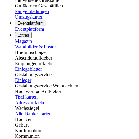
Individuelle Grußkarten
Grußkarten Geschäftlich
Partyeinladungen
Umzugskarten
Eventplattform
Eventplattform
Extras
Magazin
Wandbilder & Poster
Briefumschläge
Absenderaufkleber
Empfängeraufkleber
Einlegeblätter
Gestaltungsservice
Einleger
Gestaltungsservice Weihnachten
Hochwertige Aufkleber
Tischkarten
Adressaufkleber
Wachssiegel
Alle Dankeskarten
Hochzeit
Geburt
Konfirmation
Kommunion