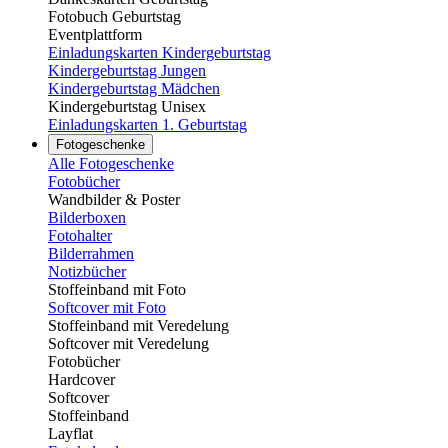
Fotobuch Geburtstag
Eventplattform
Einladungskarten Kindergeburtstag
Kindergeburtstag Jungen
Kindergeburtstag Mädchen
Kindergeburtstag Unisex
Einladungskarten 1. Geburtstag
Fotogeschenke
Alle Fotogeschenke
Fotobücher
Wandbilder & Poster
Bilderboxen
Fotohalter
Bilderrahmen
Notizbücher
Stoffeinband mit Foto
Softcover mit Foto
Stoffeinband mit Veredelung
Softcover mit Veredelung
Fotobücher
Hardcover
Softcover
Stoffeinband
Layflat