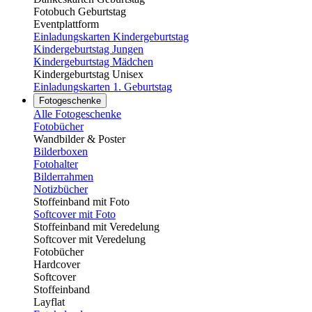
Fotobuch Geburtstag
Eventplattform
Einladungskarten Kindergeburtstag
Kindergeburtstag Jungen
Kindergeburtstag Mädchen
Kindergeburtstag Unisex
Einladungskarten 1. Geburtstag
Fotogeschenke
Alle Fotogeschenke
Fotobücher
Wandbilder & Poster
Bilderboxen
Fotohalter
Bilderrahmen
Notizbücher
Stoffeinband mit Foto
Softcover mit Foto
Stoffeinband mit Veredelung
Softcover mit Veredelung
Fotobücher
Hardcover
Softcover
Stoffeinband
Layflat