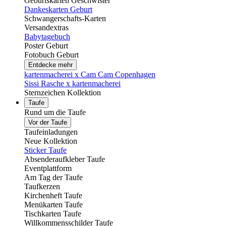
Geburtskarten Geschwister
Dankeskarten Geburt
Schwangerschafts-Karten
Versandextras
Babytagebuch
Poster Geburt
Fotobuch Geburt
Entdecke mehr
kartenmacherei x Cam Cam Copenhagen
Sissi Rasche x kartenmacherei
Sternzeichen Kollektion
Taufe
Rund um die Taufe
Vor der Taufe
Taufeinladungen
Neue Kollektion
Sticker Taufe
Absenderaufkleber Taufe
Eventplattform
Am Tag der Taufe
Taufkerzen
Kirchenheft Taufe
Menükarten Taufe
Tischkarten Taufe
Willkommensschilder Taufe