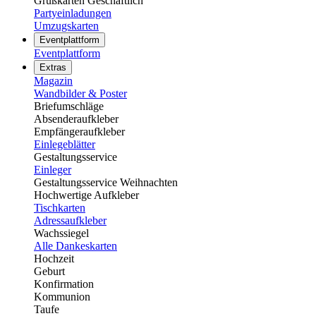
Grußkarten Geschäftlich
Partyeinladungen
Umzugskarten
Eventplattform
Eventplattform
Extras
Magazin
Wandbilder & Poster
Briefumschläge
Absenderaufkleber
Empfängeraufkleber
Einlegeblätter
Gestaltungsservice
Einleger
Gestaltungsservice Weihnachten
Hochwertige Aufkleber
Tischkarten
Adressaufkleber
Wachssiegel
Alle Dankeskarten
Hochzeit
Geburt
Konfirmation
Kommunion
Taufe