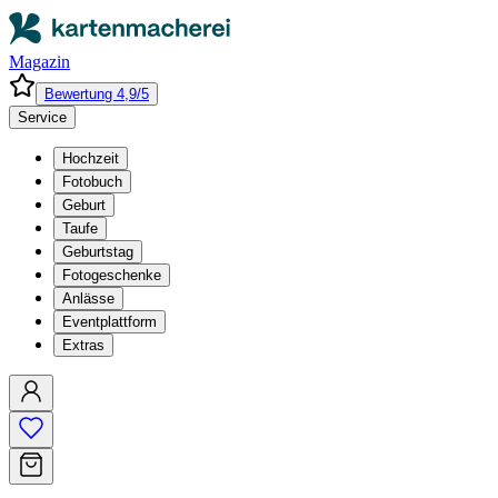
Magazin
Bewertung 4,9/5
Service
Hochzeit
Fotobuch
Geburt
Taufe
Geburtstag
Fotogeschenke
Anlässe
Eventplattform
Extras