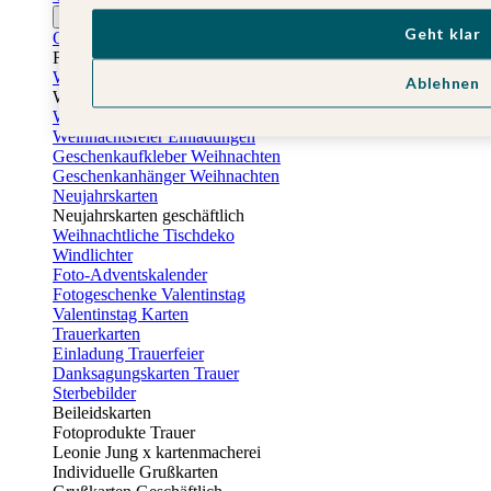
Ostern
Geht klar
Osterkarten
Fotogeschenke zu Ostern
Weihnachtskarten
Ablehnen
Weihnachtskarten selbst gestalten
Weihnachtskarten geschäftlich
Weihnachtsfeier Einladungen
Geschenkaufkleber Weihnachten
Geschenkanhänger Weihnachten
Neujahrskarten
Neujahrskarten geschäftlich
Weihnachtliche Tischdeko
Windlichter
Foto-Adventskalender
Fotogeschenke Valentinstag
Valentinstag Karten
Trauerkarten
Einladung Trauerfeier
Danksagungskarten Trauer
Sterbebilder
Beileidskarten
Fotoprodukte Trauer
Leonie Jung x kartenmacherei
Individuelle Grußkarten