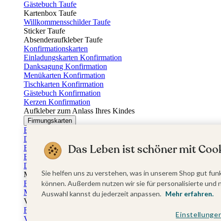
Gästebuch Taufe
Kartenbox Taufe
Willkommensschilder Taufe
Sticker Taufe
Absenderaufkleber Taufe
Konfirmationskarten
Einladungskarten Konfirmation
Danksagung Konfirmation
Menükarten Konfirmation
Tischkarten Konfirmation
Gästebuch Konfirmation
Kerzen Konfirmation
Aufkleber zum Anlass Ihres Kindes
Firmungskarten
Einladungskarten Firmung
Dankeskarten Firmung
Das Leben ist schöner mit Cook
Einschulungskarten
Einladungskarten Einschulung
Danksagung Einschulung
Sie helfen uns zu verstehen, was in unserem Shop gut funk
Muttertag
Fotogeschenke Muttertag
können. Außerdem nutzen wir sie für personalisierte und 
Muttertagskarten
Auswahl kannst du jederzeit anpassen.
Mehr erfahren.
Vatertag
Fotogeschenke Vatertag
Einstellunge
Vatertagskarten