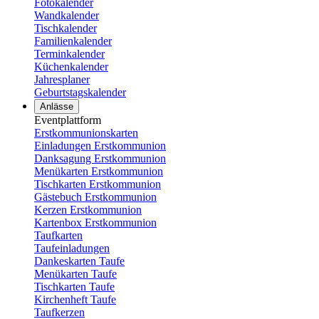
Fotokalender
Wandkalender
Tischkalender
Familienkalender
Terminkalender
Küchenkalender
Jahresplaner
Geburtstagskalender
Anlässe
Eventplattform
Erstkommunionskarten
Einladungen Erstkommunion
Danksagung Erstkommunion
Menükarten Erstkommunion
Tischkarten Erstkommunion
Gästebuch Erstkommunion
Kerzen Erstkommunion
Kartenbox Erstkommunion
Taufkarten
Taufeinladungen
Dankeskarten Taufe
Menükarten Taufe
Tischkarten Taufe
Kirchenheft Taufe
Taufkerzen