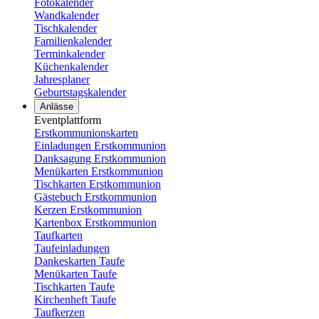
Fotokalender
Wandkalender
Tischkalender
Familienkalender
Terminkalender
Küchenkalender
Jahresplaner
Geburtstagskalender
Anlässe
Eventplattform
Erstkommunionskarten
Einladungen Erstkommunion
Danksagung Erstkommunion
Menükarten Erstkommunion
Tischkarten Erstkommunion
Gästebuch Erstkommunion
Kerzen Erstkommunion
Kartenbox Erstkommunion
Taufkarten
Taufeinladungen
Dankeskarten Taufe
Menükarten Taufe
Tischkarten Taufe
Kirchenheft Taufe
Taufkerzen