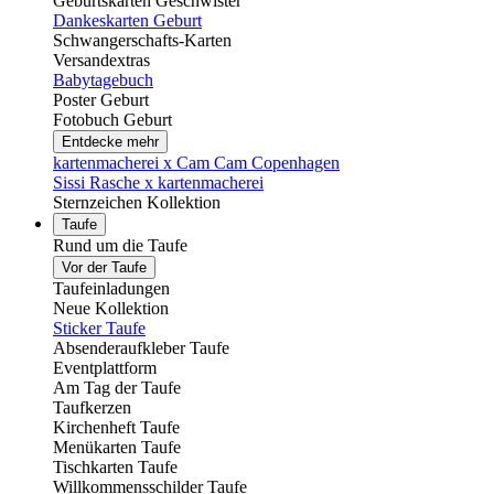
Geburtskarten Geschwister
Dankeskarten Geburt
Schwangerschafts-Karten
Versandextras
Babytagebuch
Poster Geburt
Fotobuch Geburt
Entdecke mehr
kartenmacherei x Cam Cam Copenhagen
Sissi Rasche x kartenmacherei
Sternzeichen Kollektion
Taufe
Rund um die Taufe
Vor der Taufe
Taufeinladungen
Neue Kollektion
Sticker Taufe
Absenderaufkleber Taufe
Eventplattform
Am Tag der Taufe
Taufkerzen
Kirchenheft Taufe
Menükarten Taufe
Tischkarten Taufe
Willkommensschilder Taufe