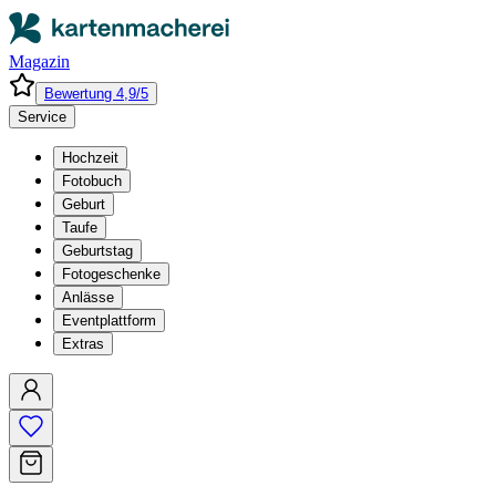
Magazin
Bewertung 4,9/5
Service
Hochzeit
Fotobuch
Geburt
Taufe
Geburtstag
Fotogeschenke
Anlässe
Eventplattform
Extras