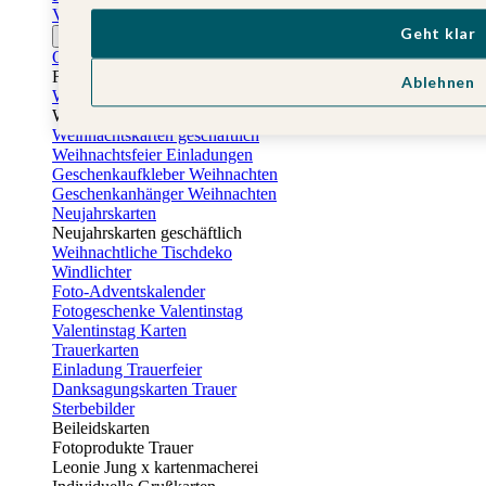
Vatertagskarten
Geht klar
Ostern
Osterkarten
Fotogeschenke zu Ostern
Ablehnen
Weihnachtskarten
Weihnachtskarten selbst gestalten
Weihnachtskarten geschäftlich
Weihnachtsfeier Einladungen
Geschenkaufkleber Weihnachten
Geschenkanhänger Weihnachten
Neujahrskarten
Neujahrskarten geschäftlich
Weihnachtliche Tischdeko
Windlichter
Foto-Adventskalender
Fotogeschenke Valentinstag
Valentinstag Karten
Trauerkarten
Einladung Trauerfeier
Danksagungskarten Trauer
Sterbebilder
Beileidskarten
Fotoprodukte Trauer
Leonie Jung x kartenmacherei