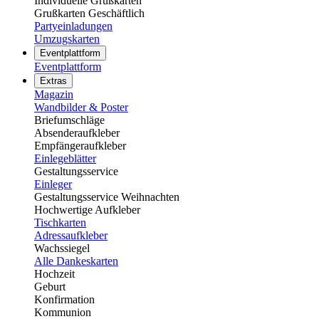
Individuelle Grußkarten
Grußkarten Geschäftlich
Partyeinladungen
Umzugskarten
Eventplattform
Eventplattform
Extras
Magazin
Wandbilder & Poster
Briefumschläge
Absenderaufkleber
Empfängeraufkleber
Einlegeblätter
Gestaltungsservice
Einleger
Gestaltungsservice Weihnachten
Hochwertige Aufkleber
Tischkarten
Adressaufkleber
Wachssiegel
Alle Dankeskarten
Hochzeit
Geburt
Konfirmation
Kommunion