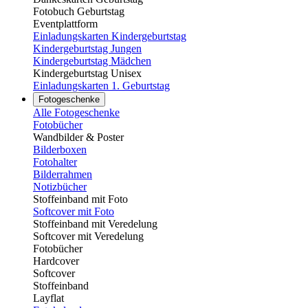
Fotobuch Geburtstag
Eventplattform
Einladungskarten Kindergeburtstag
Kindergeburtstag Jungen
Kindergeburtstag Mädchen
Kindergeburtstag Unisex
Einladungskarten 1. Geburtstag
Fotogeschenke
Alle Fotogeschenke
Fotobücher
Wandbilder & Poster
Bilderboxen
Fotohalter
Bilderrahmen
Notizbücher
Stoffeinband mit Foto
Softcover mit Foto
Stoffeinband mit Veredelung
Softcover mit Veredelung
Fotobücher
Hardcover
Softcover
Stoffeinband
Layflat