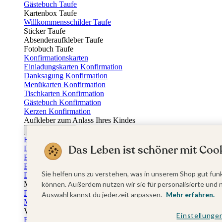
Gästebuch Taufe
Kartenbox Taufe
Willkommensschilder Taufe
Sticker Taufe
Absenderaufkleber Taufe
Fotobuch Taufe
Konfirmationskarten
Einladungskarten Konfirmation
Danksagung Konfirmation
Menükarten Konfirmation
Tischkarten Konfirmation
Gästebuch Konfirmation
Kerzen Konfirmation
Aufkleber zum Anlass Ihres Kindes
Firmungskarten
Einladungskarten Firmung
Das Leben ist schöner mit Cook
Dankeskarten Firmung
Einschulungskarten
Einladungskarten Einschulung
Sie helfen uns zu verstehen, was in unserem Shop gut funk
Danksagung Einschulung
Muttertag
können. Außerdem nutzen wir sie für personalisierte und 
Fotogeschenke Muttertag
Auswahl kannst du jederzeit anpassen.
Mehr erfahren.
Muttertagskarten
Vatertag
Einstellunge
Fotogeschenke Vatertag