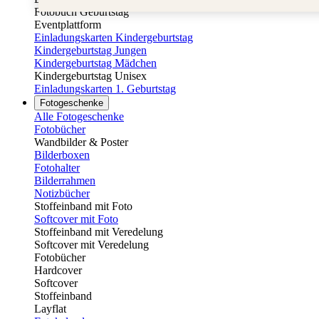
Fotobuch Geburtstag
Eventplattform
Einladungskarten Kindergeburtstag
Kindergeburtstag Jungen
Kindergeburtstag Mädchen
Kindergeburtstag Unisex
Einladungskarten 1. Geburtstag
Fotogeschenke
Alle Fotogeschenke
Fotobücher
Wandbilder & Poster
Bilderboxen
Fotohalter
Bilderrahmen
Notizbücher
Stoffeinband mit Foto
Softcover mit Foto
Stoffeinband mit Veredelung
Softcover mit Veredelung
Fotobücher
Hardcover
Softcover
Stoffeinband
Layflat