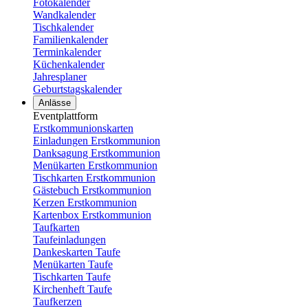
Fotokalender
Wandkalender
Tischkalender
Familienkalender
Terminkalender
Küchenkalender
Jahresplaner
Geburtstagskalender
Anlässe
Eventplattform
Erstkommunionskarten
Einladungen Erstkommunion
Danksagung Erstkommunion
Menükarten Erstkommunion
Tischkarten Erstkommunion
Gästebuch Erstkommunion
Kerzen Erstkommunion
Kartenbox Erstkommunion
Taufkarten
Taufeinladungen
Dankeskarten Taufe
Menükarten Taufe
Tischkarten Taufe
Kirchenheft Taufe
Taufkerzen