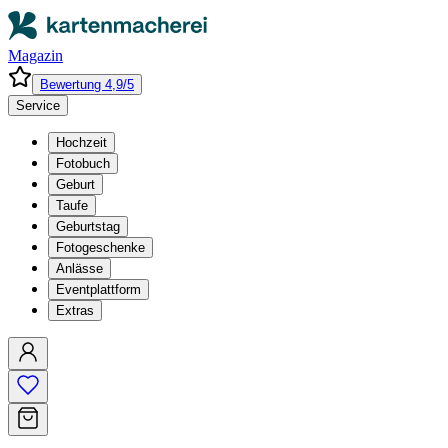
Magazin
Bewertung 4,9/5
Service
Hochzeit
Fotobuch
Geburt
Taufe
Geburtstag
Fotogeschenke
Anlässe
Eventplattform
Extras