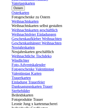
Vatertagskarten
Ostern
Osterkarten
Fotogeschenke zu Ostern
Weihnachtskarten
Weihnachtskarten selbst gestalten
Weihnachtskarten geschäftlich
Weihnachtsfeier Einladungen
Geschenkaufkleber Weihnachten
Geschenkanhänger Weihnachten
Neujahrskarten
Neujahrskarten geschäftlich
Weihnachtliche Tischdeko
Windlichter
Foto-Adventskalender
Fotogeschenke Valentinstag
Valentinstag Karten
Trauerkarten
Einladung Trauerfeier
Danksagungskarten Trauer
Sterbebilder
Beileidskarten
Fotoprodukte Trauer
Leonie Jung x kartenmacherei