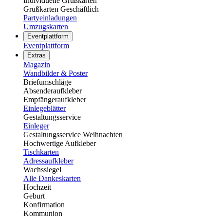
Individuelle Grußkarten
Grußkarten Geschäftlich
Partyeinladungen
Umzugskarten
Eventplattform
Eventplattform
Extras
Magazin
Wandbilder & Poster
Briefumschläge
Absenderaufkleber
Empfängeraufkleber
Einlegeblätter
Gestaltungsservice
Einleger
Gestaltungsservice Weihnachten
Hochwertige Aufkleber
Tischkarten
Adressaufkleber
Wachssiegel
Alle Dankeskarten
Hochzeit
Geburt
Konfirmation
Kommunion