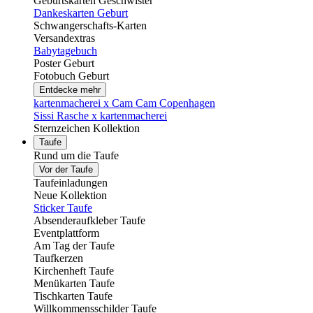
Geburtskarten Geschwister
Dankeskarten Geburt
Schwangerschafts-Karten
Versandextras
Babytagebuch
Poster Geburt
Fotobuch Geburt
Entdecke mehr
kartenmacherei x Cam Cam Copenhagen
Sissi Rasche x kartenmacherei
Sternzeichen Kollektion
Taufe
Rund um die Taufe
Vor der Taufe
Taufeinladungen
Neue Kollektion
Sticker Taufe
Absenderaufkleber Taufe
Eventplattform
Am Tag der Taufe
Taufkerzen
Kirchenheft Taufe
Menükarten Taufe
Tischkarten Taufe
Willkommensschilder Taufe