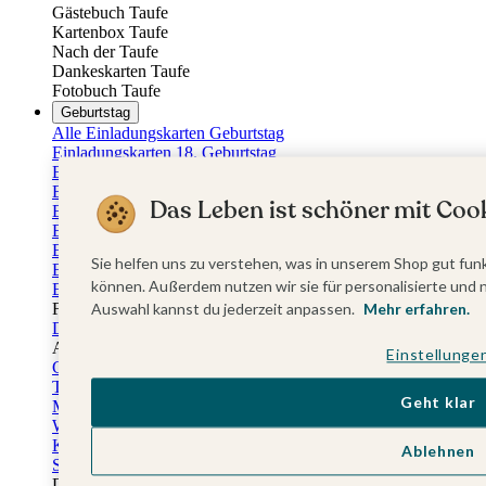
Gästebuch Taufe
Kartenbox Taufe
Nach der Taufe
Dankeskarten Taufe
Fotobuch Taufe
Geburtstag
Alle Einladungskarten Geburtstag
Einladungskarten 18. Geburtstag
Einladungskarten 30. Geburtstag
Einladungskarten 40. Geburtstag
Das Leben ist schöner mit Cook
Einladungskarten 50. Geburtstag
Einladungskarten 60. Geburtstag
Einladungskarten 70. Geburtstag
Sie helfen uns zu verstehen, was in unserem Shop gut funk
Einladungskarten 80. Geburtstag
können. Außerdem nutzen wir sie für personalisierte und 
Einladungskarten 90. Geburtstag
Auswahl kannst du jederzeit anpassen.
Mehr erfahren.
Für jedes Alter
Doppelgeburtstag Einladungen
Alle Geburtstagsextras
Einstellunge
Gästebücher Geburtstag
Tischkarten Geburtstag
Geht klar
Menükarten Geburtstag
Weinetiketten Geburtstag
Kartenbox Geburtstag
Ablehnen
Save the Date Karten
Dankeskarten Geburtstag