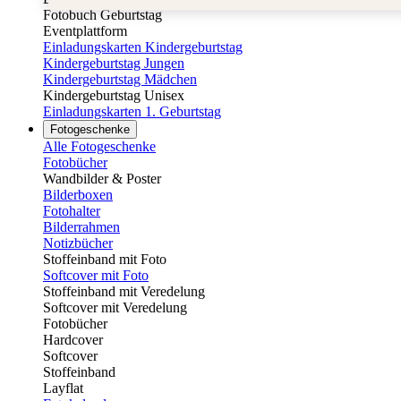
Fotobuch Geburtstag
Eventplattform
Einladungskarten Kindergeburtstag
Kindergeburtstag Jungen
Kindergeburtstag Mädchen
Kindergeburtstag Unisex
Einladungskarten 1. Geburtstag
Fotogeschenke
Alle Fotogeschenke
Fotobücher
Wandbilder & Poster
Bilderboxen
Fotohalter
Bilderrahmen
Notizbücher
Stoffeinband mit Foto
Softcover mit Foto
Stoffeinband mit Veredelung
Softcover mit Veredelung
Fotobücher
Hardcover
Softcover
Stoffeinband
Layflat