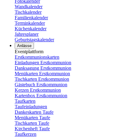
Fotokalender
Wandkalender
Tischkalender
Familienkalender
Terminkalender
Küchenkalender
Jahresplaner
Geburtstagskalender
Anlässe
Eventplattform
Erstkommunionskarten
Einladungen Erstkommunion
Danksagung Erstkommunion
Menükarten Erstkommunion
Tischkarten Erstkommunion
Gästebuch Erstkommunion
Kerzen Erstkommunion
Kartenbox Erstkommunion
Taufkarten
Taufeinladungen
Dankeskarten Taufe
Menükarten Taufe
Tischkarten Taufe
Kirchenheft Taufe
Taufkerzen