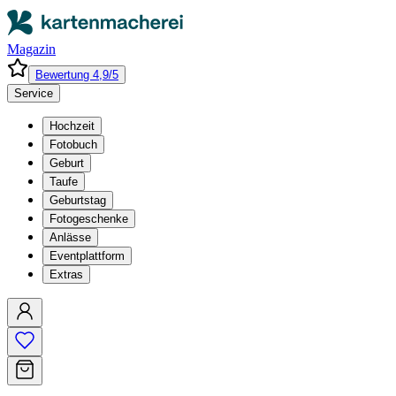
Magazin
Bewertung 4,9/5
Service
Hochzeit
Fotobuch
Geburt
Taufe
Geburtstag
Fotogeschenke
Anlässe
Eventplattform
Extras