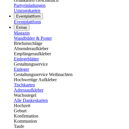
Grußkarten Geschäftlich
Partyeinladungen
Umzugskarten
Eventplattform
Eventplattform
Extras
Magazin
Wandbilder & Poster
Briefumschläge
Absenderaufkleber
Empfängeraufkleber
Einlegeblätter
Gestaltungsservice
Einleger
Gestaltungsservice Weihnachten
Hochwertige Aufkleber
Tischkarten
Adressaufkleber
Wachssiegel
Alle Dankeskarten
Hochzeit
Geburt
Konfirmation
Kommunion
Taufe