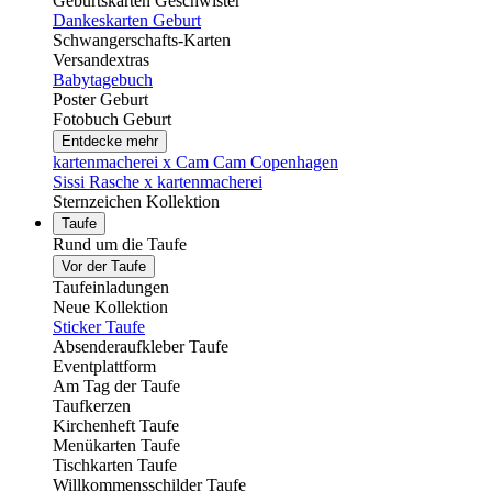
Geburtskarten Geschwister
Dankeskarten Geburt
Schwangerschafts-Karten
Versandextras
Babytagebuch
Poster Geburt
Fotobuch Geburt
Entdecke mehr
kartenmacherei x Cam Cam Copenhagen
Sissi Rasche x kartenmacherei
Sternzeichen Kollektion
Taufe
Rund um die Taufe
Vor der Taufe
Taufeinladungen
Neue Kollektion
Sticker Taufe
Absenderaufkleber Taufe
Eventplattform
Am Tag der Taufe
Taufkerzen
Kirchenheft Taufe
Menükarten Taufe
Tischkarten Taufe
Willkommensschilder Taufe