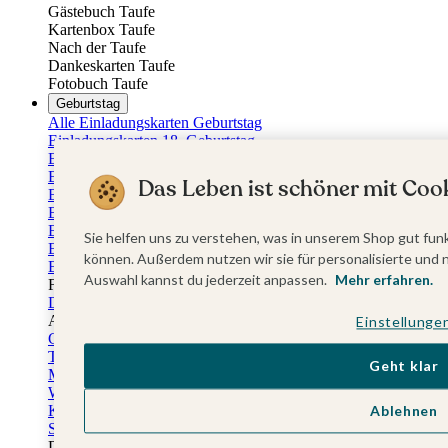
Gästebuch Taufe
Kartenbox Taufe
Nach der Taufe
Dankeskarten Taufe
Fotobuch Taufe
Geburtstag
Alle Einladungskarten Geburtstag
Einladungskarten 18. Geburtstag
Einladungskarten 30. Geburtstag
Einladungskarten 40. Geburtstag
Das Leben ist schöner mit Cook
Einladungskarten 50. Geburtstag
Einladungskarten 60. Geburtstag
Einladungskarten 70. Geburtstag
Sie helfen uns zu verstehen, was in unserem Shop gut funk
Einladungskarten 80. Geburtstag
können. Außerdem nutzen wir sie für personalisierte und 
Einladungskarten 90. Geburtstag
Auswahl kannst du jederzeit anpassen.
Mehr erfahren.
Für jedes Alter
Doppelgeburtstag Einladungen
Alle Geburtstagsextras
Einstellunge
Gästebücher Geburtstag
Tischkarten Geburtstag
Geht klar
Menükarten Geburtstag
Weinetiketten Geburtstag
Ablehnen
Kartenbox Geburtstag
Save the Date Karten
Dankeskarten Geburtstag