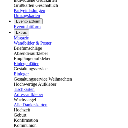
Individuelle Grußkarten
Grußkarten Geschäftlich
Partyeinladungen
Umzugskarten
Eventplattform
Eventplattform
Extras
Magazin
Wandbilder & Poster
Briefumschläge
Absenderaufkleber
Empfängeraufkleber
Einlegeblätter
Gestaltungsservice
Einleger
Gestaltungsservice Weihnachten
Hochwertige Aufkleber
Tischkarten
Adressaufkleber
Wachssiegel
Alle Dankeskarten
Hochzeit
Geburt
Konfirmation
Kommunion