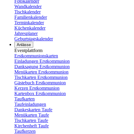
Fotokalender
Wandkalender
Tischkalender
Familienkalender
Terminkalender
Küchenkalender
Jahresplaner
Geburtstagskalender
Anlässe
Eventplattform
Erstkommunionskarten
Einladungen Erstkommunion
Danksagung Erstkommunion
Menükarten Erstkommunion
Tischkarten Erstkommunion
Gästebuch Erstkommunion
Kerzen Erstkommunion
Kartenbox Erstkommunion
Taufkarten
Taufeinladungen
Dankeskarten Taufe
Menükarten Taufe
Tischkarten Taufe
Kirchenheft Taufe
Taufkerzen