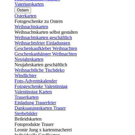
Vatertagskarten
Ostern
Osterkarten
Fotogeschenke zu Ostern
Weihnachtskarten
Weihnachtskarten selbst gestalten
Weihnachtskarten geschäftlich
Weihnachtsfeier Einladungen
Geschenkaufkleber Weihnachten
Geschenkanhänger Weihnachten
Neujahrskarten
Neujahrskarten geschäftlich
Weihnachtliche Tischdeko
Windlichter
Foto-Adventskalender
Fotogeschenke Valentinstag
Valentinstag Karten
Trauerkarten
Einladung Trauerfeier
Danksagungskarten Trauer
Sterbebilder
Beileidskarten
Fotoprodukte Trauer
Leonie Jung x kartenmacherei