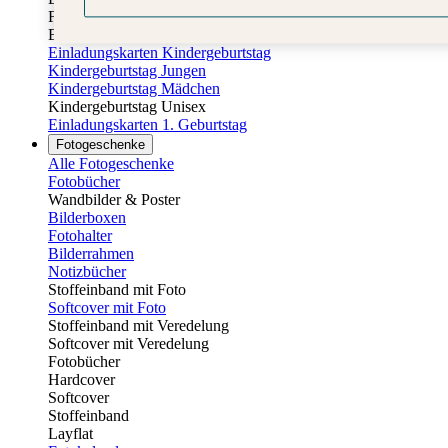
Fotobuch Geburtstag
Eventplattform
Einladungskarten Kindergeburtstag
Kindergeburtstag Jungen
Kindergeburtstag Mädchen
Kindergeburtstag Unisex
Einladungskarten 1. Geburtstag
Fotogeschenke
Alle Fotogeschenke
Fotobücher
Wandbilder & Poster
Bilderboxen
Fotohalter
Bilderrahmen
Notizbücher
Stoffeinband mit Foto
Softcover mit Foto
Stoffeinband mit Veredelung
Softcover mit Veredelung
Fotobücher
Hardcover
Softcover
Stoffeinband
Layflat