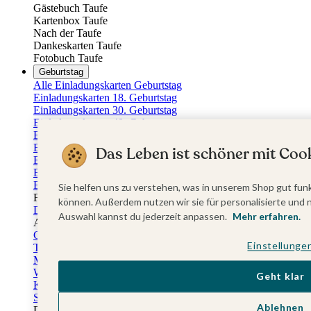
Gästebuch Taufe
Kartenbox Taufe
Nach der Taufe
Dankeskarten Taufe
Fotobuch Taufe
Geburtstag
Alle Einladungskarten Geburtstag
Einladungskarten 18. Geburtstag
Einladungskarten 30. Geburtstag
Einladungskarten 40. Geburtstag
Einladungskarten 50. Geburtstag
Einladungskarten 60. Geburtstag
Das Leben ist schöner mit Cook
Einladungskarten 70. Geburtstag
Einladungskarten 80. Geburtstag
Einladungskarten 90. Geburtstag
Sie helfen uns zu verstehen, was in unserem Shop gut funk
Für jedes Alter
können. Außerdem nutzen wir sie für personalisierte und 
Doppelgeburtstag Einladungen
Auswahl kannst du jederzeit anpassen.
Mehr erfahren.
Alle Geburtstagsextras
Gästebücher Geburtstag
Einstellunge
Tischkarten Geburtstag
Menükarten Geburtstag
Weinetiketten Geburtstag
Geht klar
Kartenbox Geburtstag
Save the Date Karten
Ablehnen
Dankeskarten Geburtstag