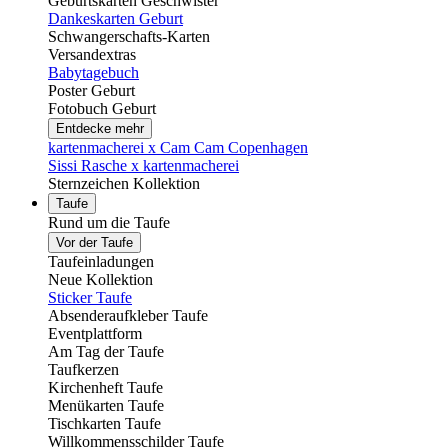
Geburtskarten Geschwister
Dankeskarten Geburt
Schwangerschafts-Karten
Versandextras
Babytagebuch
Poster Geburt
Fotobuch Geburt
Entdecke mehr
kartenmacherei x Cam Cam Copenhagen
Sissi Rasche x kartenmacherei
Sternzeichen Kollektion
Taufe
Rund um die Taufe
Vor der Taufe
Taufeinladungen
Neue Kollektion
Sticker Taufe
Absenderaufkleber Taufe
Eventplattform
Am Tag der Taufe
Taufkerzen
Kirchenheft Taufe
Menükarten Taufe
Tischkarten Taufe
Willkommensschilder Taufe