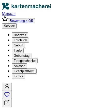
Magazin
Bewertung 4,9/5
Service
Hochzeit
Fotobuch
Geburt
Taufe
Geburtstag
Fotogeschenke
Anlässe
Eventplattform
Extras