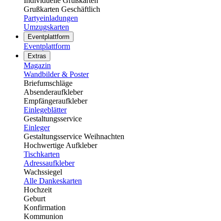
Individuelle Grußkarten
Grußkarten Geschäftlich
Partyeinladungen
Umzugskarten
Eventplattform
Eventplattform
Extras
Magazin
Wandbilder & Poster
Briefumschläge
Absenderaufkleber
Empfängeraufkleber
Einlegeblätter
Gestaltungsservice
Einleger
Gestaltungsservice Weihnachten
Hochwertige Aufkleber
Tischkarten
Adressaufkleber
Wachssiegel
Alle Dankeskarten
Hochzeit
Geburt
Konfirmation
Kommunion