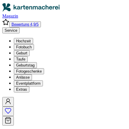
Magazin
Bewertung 4,9/5
Service
Hochzeit
Fotobuch
Geburt
Taufe
Geburtstag
Fotogeschenke
Anlässe
Eventplattform
Extras