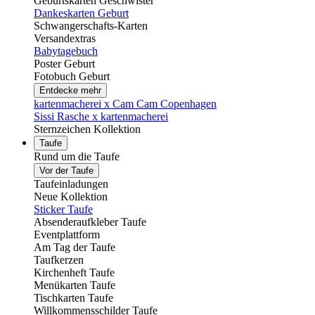
Geburtskarten Geschwister
Dankeskarten Geburt
Schwangerschafts-Karten
Versandextras
Babytagebuch
Poster Geburt
Fotobuch Geburt
Entdecke mehr
kartenmacherei x Cam Cam Copenhagen
Sissi Rasche x kartenmacherei
Sternzeichen Kollektion
Taufe
Rund um die Taufe
Vor der Taufe
Taufeinladungen
Neue Kollektion
Sticker Taufe
Absenderaufkleber Taufe
Eventplattform
Am Tag der Taufe
Taufkerzen
Kirchenheft Taufe
Menükarten Taufe
Tischkarten Taufe
Willkommensschilder Taufe