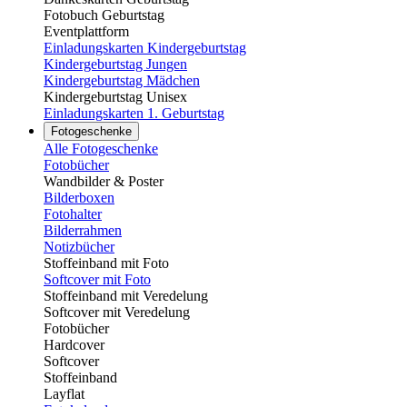
Fotobuch Geburtstag
Eventplattform
Einladungskarten Kindergeburtstag
Kindergeburtstag Jungen
Kindergeburtstag Mädchen
Kindergeburtstag Unisex
Einladungskarten 1. Geburtstag
Fotogeschenke
Alle Fotogeschenke
Fotobücher
Wandbilder & Poster
Bilderboxen
Fotohalter
Bilderrahmen
Notizbücher
Stoffeinband mit Foto
Softcover mit Foto
Stoffeinband mit Veredelung
Softcover mit Veredelung
Fotobücher
Hardcover
Softcover
Stoffeinband
Layflat