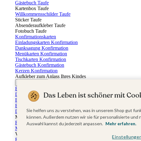
Gästebuch Taufe
Kartenbox Taufe
Willkommensschilder Taufe
Sticker Taufe
Absenderaufkleber Taufe
Fotobuch Taufe
Konfirmationskarten
Einladungskarten Konfirmation
Danksagung Konfirmation
Menükarten Konfirmation
Tischkarten Konfirmation
Gästebuch Konfirmation
Kerzen Konfirmation
Aufkleber zum Anlass Ihres Kindes
Firmungskarten
Einladungskarten Firmung
Das Leben ist schöner mit Cook
Dankeskarten Firmung
Einschulungskarten
Einladungskarten Einschulung
Sie helfen uns zu verstehen, was in unserem Shop gut funk
Danksagung Einschulung
Muttertag
können. Außerdem nutzen wir sie für personalisierte und 
Fotogeschenke Muttertag
Auswahl kannst du jederzeit anpassen.
Mehr erfahren.
Muttertagskarten
Vatertag
Einstellunge
Fotogeschenke Vatertag