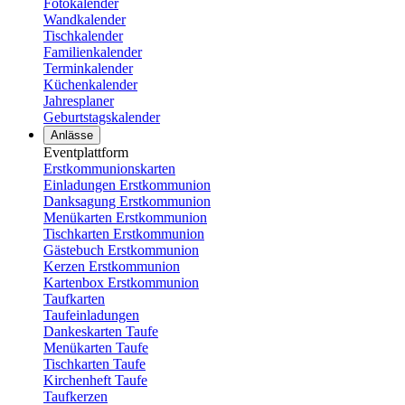
Fotokalender
Wandkalender
Tischkalender
Familienkalender
Terminkalender
Küchenkalender
Jahresplaner
Geburtstagskalender
Anlässe
Eventplattform
Erstkommunionskarten
Einladungen Erstkommunion
Danksagung Erstkommunion
Menükarten Erstkommunion
Tischkarten Erstkommunion
Gästebuch Erstkommunion
Kerzen Erstkommunion
Kartenbox Erstkommunion
Taufkarten
Taufeinladungen
Dankeskarten Taufe
Menükarten Taufe
Tischkarten Taufe
Kirchenheft Taufe
Taufkerzen