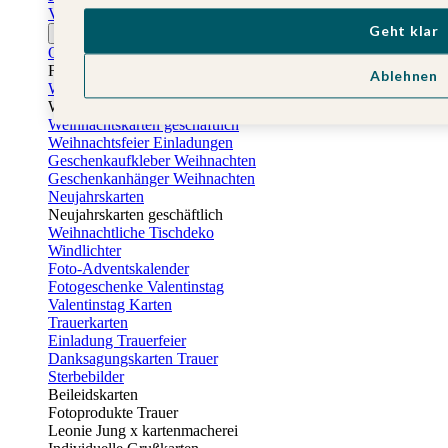
Vatertagskarten
Geht klar
Ostern
Osterkarten
Fotogeschenke zu Ostern
Ablehnen
Weihnachtskarten
Weihnachtskarten selbst gestalten
Weihnachtskarten geschäftlich
Weihnachtsfeier Einladungen
Geschenkaufkleber Weihnachten
Geschenkanhänger Weihnachten
Neujahrskarten
Neujahrskarten geschäftlich
Weihnachtliche Tischdeko
Windlichter
Foto-Adventskalender
Fotogeschenke Valentinstag
Valentinstag Karten
Trauerkarten
Einladung Trauerfeier
Danksagungskarten Trauer
Sterbebilder
Beileidskarten
Fotoprodukte Trauer
Leonie Jung x kartenmacherei