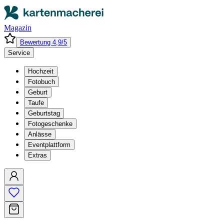
Magazin
Bewertung 4,9/5
Service
Hochzeit
Fotobuch
Geburt
Taufe
Geburtstag
Fotogeschenke
Anlässe
Eventplattform
Extras