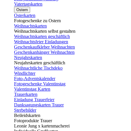
Vatertagskarten
Ostern
Osterkarten
Fotogeschenke zu Ostern
Weihnachtskarten
Weihnachtskarten selbst gestalten
Weihnachtskarten geschäftlich
Weihnachtsfeier Einladungen
Geschenkaufkleber Weihnachten
Geschenkanhänger Weihnachten
Neujahrskarten
Neujahrskarten geschäftlich
Weihnachtliche Tischdeko
Windlichter
Foto-Adventskalender
Fotogeschenke Valentinstag
Valentinstag Karten
Trauerkarten
Einladung Trauerfeier
Danksagungskarten Trauer
Sterbebilder
Beileidskarten
Fotoprodukte Trauer
Leonie Jung x kartenmacherei