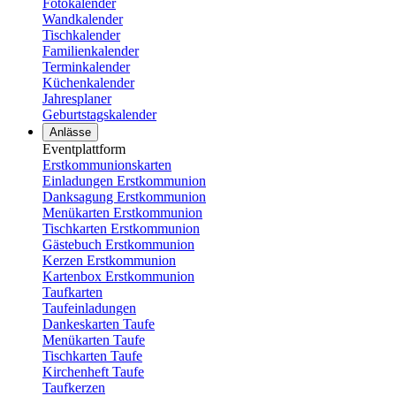
Fotokalender
Wandkalender
Tischkalender
Familienkalender
Terminkalender
Küchenkalender
Jahresplaner
Geburtstagskalender
Anlässe
Eventplattform
Erstkommunionskarten
Einladungen Erstkommunion
Danksagung Erstkommunion
Menükarten Erstkommunion
Tischkarten Erstkommunion
Gästebuch Erstkommunion
Kerzen Erstkommunion
Kartenbox Erstkommunion
Taufkarten
Taufeinladungen
Dankeskarten Taufe
Menükarten Taufe
Tischkarten Taufe
Kirchenheft Taufe
Taufkerzen