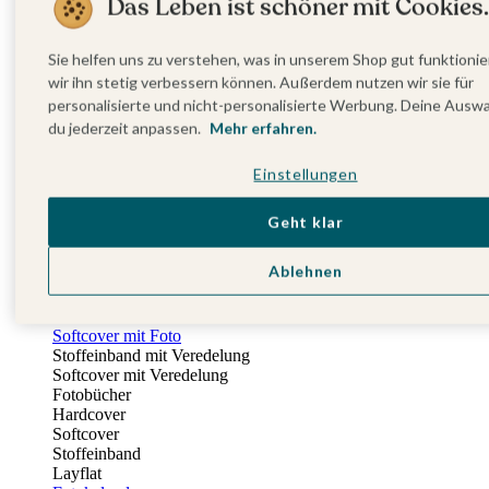
Das Leben ist schöner mit Cookies.
Fotobuch Geburtstag
Eventplattform
Einladungskarten Kindergeburtstag
Sie helfen uns zu verstehen, was in unserem Shop gut funktionie
Kindergeburtstag Jungen
wir ihn stetig verbessern können. Außerdem nutzen wir sie für
Kindergeburtstag Mädchen
personalisierte und nicht-personalisierte Werbung. Deine Ausw
Kindergeburtstag Unisex
du jederzeit anpassen.
Mehr erfahren.
Einladungskarten 1. Geburtstag
Fotogeschenke
Einstellungen
Alle Fotogeschenke
Fotobücher
Wandbilder & Poster
Geht klar
Bilderboxen
Fotohalter
Ablehnen
Bilderrahmen
Notizbücher
Stoffeinband mit Foto
Softcover mit Foto
Stoffeinband mit Veredelung
Softcover mit Veredelung
Fotobücher
Hardcover
Softcover
Stoffeinband
Layflat