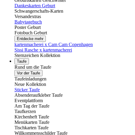
Geburtskarten Geschwister
Dankeskarten Geburt
Schwangerschafts-Karten
Versandextras
Babytagebuch
Poster Geburt
Fotobuch Geburt
Entdecke mehr
kartenmacherei x Cam Cam Copenhagen
Sissi Rasche x kartenmacherei
Sternzeichen Kollektion
Taufe
Rund um die Taufe
Vor der Taufe
Taufeinladungen
Neue Kollektion
Sticker Taufe
Absenderaufkleber Taufe
Eventplattform
Am Tag der Taufe
Taufkerzen
Kirchenheft Taufe
Menükarten Taufe
Tischkarten Taufe
Willkommensschilder Taufe