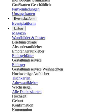
Individuelle Grußkarten
Grußkarten Geschäftlich
Partyeinladungen
Umzugskarten
Eventplattform
Eventplattform
Extras
Magazin
Wandbilder & Poster
Briefumschläge
Absenderaufkleber
Empfängeraufkleber
Einlegeblätter
Gestaltungsservice
Einleger
Gestaltungsservice Weihnachten
Hochwertige Aufkleber
Tischkarten
Adressaufkleber
Wachssiegel
Alle Dankeskarten
Hochzeit
Geburt
Konfirmation
Kommunion