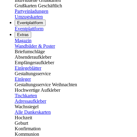
Individuelle Grußkarten
Grußkarten Geschäftlich
Partyeinladungen
Umzugskarten
Eventplattform
Eventplattform
Extras
Magazin
Wandbilder & Poster
Briefumschläge
Absenderaufkleber
Empfängeraufkleber
Einlegeblätter
Gestaltungsservice
Einleger
Gestaltungsservice Weihnachten
Hochwertige Aufkleber
Tischkarten
Adressaufkleber
Wachssiegel
Alle Dankeskarten
Hochzeit
Geburt
Konfirmation
Kommunion