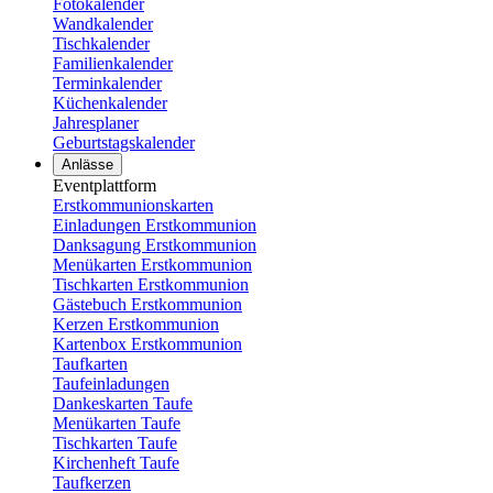
Fotokalender
Wandkalender
Tischkalender
Familienkalender
Terminkalender
Küchenkalender
Jahresplaner
Geburtstagskalender
Anlässe
Eventplattform
Erstkommunionskarten
Einladungen Erstkommunion
Danksagung Erstkommunion
Menükarten Erstkommunion
Tischkarten Erstkommunion
Gästebuch Erstkommunion
Kerzen Erstkommunion
Kartenbox Erstkommunion
Taufkarten
Taufeinladungen
Dankeskarten Taufe
Menükarten Taufe
Tischkarten Taufe
Kirchenheft Taufe
Taufkerzen