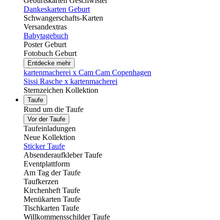
Geburtskarten Geschwister
Dankeskarten Geburt
Schwangerschafts-Karten
Versandextras
Babytagebuch
Poster Geburt
Fotobuch Geburt
Entdecke mehr
kartenmacherei x Cam Cam Copenhagen
Sissi Rasche x kartenmacherei
Sternzeichen Kollektion
Taufe
Rund um die Taufe
Vor der Taufe
Taufeinladungen
Neue Kollektion
Sticker Taufe
Absenderaufkleber Taufe
Eventplattform
Am Tag der Taufe
Taufkerzen
Kirchenheft Taufe
Menükarten Taufe
Tischkarten Taufe
Willkommensschilder Taufe