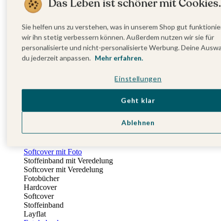
Das Leben ist schöner mit Cookies.
Fotobuch Geburtstag
Eventplattform
Einladungskarten Kindergeburtstag
Sie helfen uns zu verstehen, was in unserem Shop gut funktionie
Kindergeburtstag Jungen
wir ihn stetig verbessern können. Außerdem nutzen wir sie für
Kindergeburtstag Mädchen
personalisierte und nicht-personalisierte Werbung. Deine Ausw
Kindergeburtstag Unisex
du jederzeit anpassen.
Mehr erfahren.
Einladungskarten 1. Geburtstag
Fotogeschenke
Einstellungen
Alle Fotogeschenke
Fotobücher
Wandbilder & Poster
Geht klar
Bilderboxen
Fotohalter
Ablehnen
Bilderrahmen
Notizbücher
Stoffeinband mit Foto
Softcover mit Foto
Stoffeinband mit Veredelung
Softcover mit Veredelung
Fotobücher
Hardcover
Softcover
Stoffeinband
Layflat