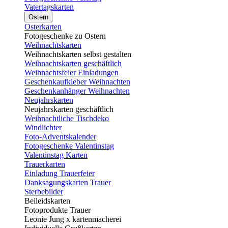
Vatertagskarten
Ostern
Osterkarten
Fotogeschenke zu Ostern
Weihnachtskarten
Weihnachtskarten selbst gestalten
Weihnachtskarten geschäftlich
Weihnachtsfeier Einladungen
Geschenkaufkleber Weihnachten
Geschenkanhänger Weihnachten
Neujahrskarten
Neujahrskarten geschäftlich
Weihnachtliche Tischdeko
Windlichter
Foto-Adventskalender
Fotogeschenke Valentinstag
Valentinstag Karten
Trauerkarten
Einladung Trauerfeier
Danksagungskarten Trauer
Sterbebilder
Beileidskarten
Fotoprodukte Trauer
Leonie Jung x kartenmacherei