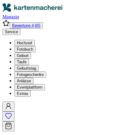
Magazin
Bewertung 4,9/5
Service
Hochzeit
Fotobuch
Geburt
Taufe
Geburtstag
Fotogeschenke
Anlässe
Eventplattform
Extras