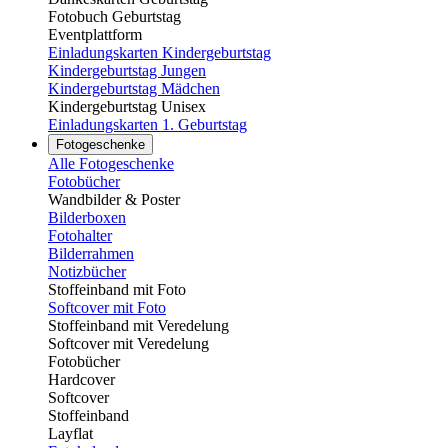
Fotobuch Geburtstag
Eventplattform
Einladungskarten Kindergeburtstag
Kindergeburtstag Jungen
Kindergeburtstag Mädchen
Kindergeburtstag Unisex
Einladungskarten 1. Geburtstag
Fotogeschenke
Alle Fotogeschenke
Fotobücher
Wandbilder & Poster
Bilderboxen
Fotohalter
Bilderrahmen
Notizbücher
Stoffeinband mit Foto
Softcover mit Foto
Stoffeinband mit Veredelung
Softcover mit Veredelung
Fotobücher
Hardcover
Softcover
Stoffeinband
Layflat