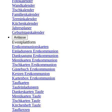
Fotokalender
Wandkalender
Tischkalender
Familienkalender
Terminkalender
Küchenkalender
Jahresplaner
Geburtstagskalender
Anlässe
Eventplattform
Erstkommunionskarten
Einladungen Erstkommunion
Danksagung Erstkommunion
Menükarten Erstkommunion
Tischkarten Erstkommunion
Gästebuch Erstkommunion
Kerzen Erstkommunion
Kartenbox Erstkommunion
Taufkarten
Taufeinladungen
Dankeskarten Taufe
Menükarten Taufe
Tischkarten Taufe
Kirchenheft Taufe
Taufkerzen