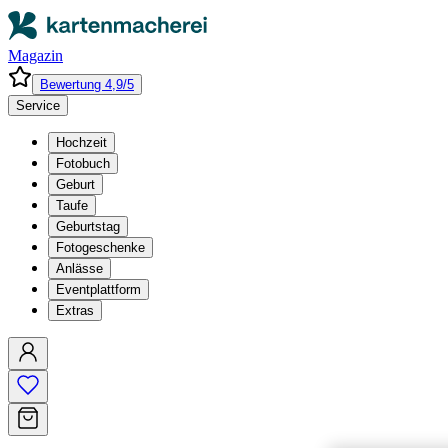
Magazin
Bewertung 4,9/5
Service
Hochzeit
Fotobuch
Geburt
Taufe
Geburtstag
Fotogeschenke
Anlässe
Eventplattform
Extras