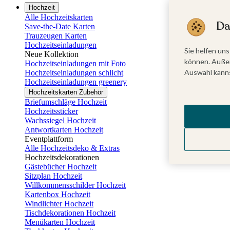
Hochzeit
Alle Hochzeitskarten
Da
Save-the-Date Karten
Trauzeugen Karten
Hochzeitseinladungen
Sie helfen uns
Neue Kollektion
können. Außer
Hochzeitseinladungen mit Foto
Auswahl kanns
Hochzeitseinladungen schlicht
Hochzeitseinladungen greenery
Hochzeitskarten Zubehör
Briefumschläge Hochzeit
Hochzeitssticker
Wachssiegel Hochzeit
Antwortkarten Hochzeit
Eventplattform
Alle Hochzeitsdeko & Extras
Hochzeitsdekorationen
Gästebücher Hochzeit
Sitzplan Hochzeit
Willkommensschilder Hochzeit
Kartenbox Hochzeit
Windlichter Hochzeit
Tischdekorationen Hochzeit
Menükarten Hochzeit