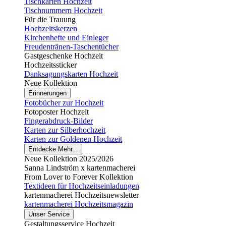
Tischkarten Hochzeit
Tischnummern Hochzeit
Für die Trauung
Hochzeitskerzen
Kirchenhefte und Einleger
Freudentränen-Taschentücher
Gastgeschenke Hochzeit
Hochzeitssticker
Danksagungskarten Hochzeit
Neue Kollektion
Erinnerungen
Fotobücher zur Hochzeit
Fotoposter Hochzeit
Fingerabdruck-Bilder
Karten zur Silberhochzeit
Karten zur Goldenen Hochzeit
Entdecke Mehr...
Neue Kollektion 2025/2026
Sanna Lindström x kartenmacherei
From Lover to Forever Kollektion
Textideen für Hochzeitseinladungen
kartenmacherei Hochzeitsnewsletter
kartenmacherei Hochzeitsmagazin
Unser Service
Gestaltungsservice Hochzeit