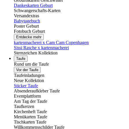
Geburtskarten Geschwister
Dankeskarten Geburt
Schwangerschafts-Karten
Versandextras
Babytagebuch
Poster Geburt
Fotobuch Geburt
Entdecke mehr
kartenmacherei x Cam Cam Copenhagen
Sissi Rasche x kartenmacherei
Sternzeichen Kollektion
Taufe
Rund um die Taufe
Vor der Taufe
Taufeinladungen
Neue Kollektion
Sticker Taufe
Absenderaufkleber Taufe
Eventplattform
Am Tag der Taufe
Taufkerzen
Kirchenheft Taufe
Menükarten Taufe
Tischkarten Taufe
Willkommensschilder Taufe