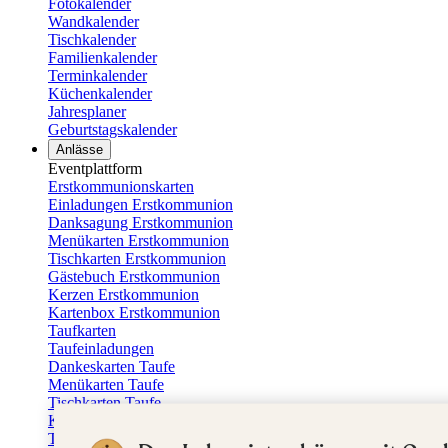
Fotokalender
Wandkalender
Tischkalender
Familienkalender
Terminkalender
Küchenkalender
Jahresplaner
Geburtstagskalender
Anlässe
Eventplattform
Erstkommunionskarten
Einladungen Erstkommunion
Danksagung Erstkommunion
Menükarten Erstkommunion
Tischkarten Erstkommunion
Gästebuch Erstkommunion
Kerzen Erstkommunion
Kartenbox Erstkommunion
Taufkarten
Taufeinladungen
Dankeskarten Taufe
Menükarten Taufe
Tischkarten Taufe
Kirchenheft Taufe
Taufkerzen