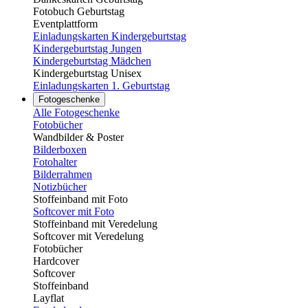
Fotobuch Geburtstag
Eventplattform
Einladungskarten Kindergeburtstag
Kindergeburtstag Jungen
Kindergeburtstag Mädchen
Kindergeburtstag Unisex
Einladungskarten 1. Geburtstag
Fotogeschenke
Alle Fotogeschenke
Fotobücher
Wandbilder & Poster
Bilderboxen
Fotohalter
Bilderrahmen
Notizbücher
Stoffeinband mit Foto
Softcover mit Foto
Stoffeinband mit Veredelung
Softcover mit Veredelung
Fotobücher
Hardcover
Softcover
Stoffeinband
Layflat