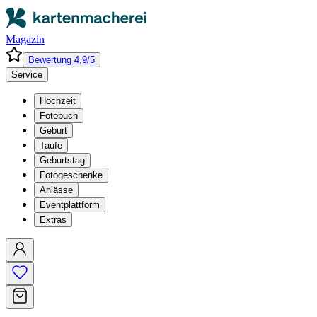
Magazin
Bewertung 4,9/5
Service
Hochzeit
Fotobuch
Geburt
Taufe
Geburtstag
Fotogeschenke
Anlässe
Eventplattform
Extras