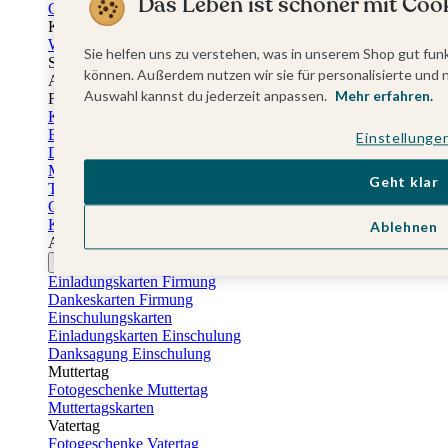
Das Leben ist schöner mit Cook
Gästebuch Taufe
Kartenbox Taufe
Willkommensschilder Taufe
Sie helfen uns zu verstehen, was in unserem Shop gut funk
Sticker Taufe
können. Außerdem nutzen wir sie für personalisierte und 
Absenderaufkleber Taufe
Auswahl kannst du jederzeit anpassen.
Mehr erfahren.
Fotobuch Taufe
Konfirmationskarten
Einladungskarten Konfirmation
Einstellunge
Danksagung Konfirmation
Menükarten Konfirmation
Geht klar
Tischkarten Konfirmation
Gästebuch Konfirmation
Kerzen Konfirmation
Ablehnen
Aufkleber zum Anlass Ihres Kindes
Firmungskarten
Einladungskarten Firmung
Dankeskarten Firmung
Einschulungskarten
Einladungskarten Einschulung
Danksagung Einschulung
Muttertag
Fotogeschenke Muttertag
Muttertagskarten
Vatertag
Fotogeschenke Vatertag