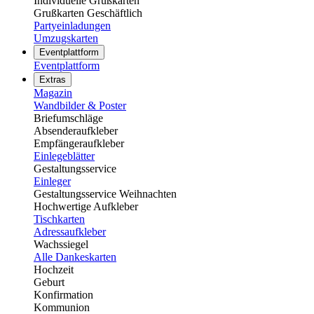
Individuelle Grußkarten
Grußkarten Geschäftlich
Partyeinladungen
Umzugskarten
Eventplattform
Eventplattform
Extras
Magazin
Wandbilder & Poster
Briefumschläge
Absenderaufkleber
Empfängeraufkleber
Einlegeblätter
Gestaltungsservice
Einleger
Gestaltungsservice Weihnachten
Hochwertige Aufkleber
Tischkarten
Adressaufkleber
Wachssiegel
Alle Dankeskarten
Hochzeit
Geburt
Konfirmation
Kommunion