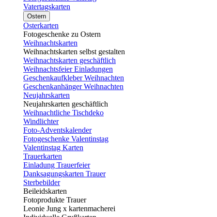
Vatertagskarten
Ostern
Osterkarten
Fotogeschenke zu Ostern
Weihnachtskarten
Weihnachtskarten selbst gestalten
Weihnachtskarten geschäftlich
Weihnachtsfeier Einladungen
Geschenkaufkleber Weihnachten
Geschenkanhänger Weihnachten
Neujahrskarten
Neujahrskarten geschäftlich
Weihnachtliche Tischdeko
Windlichter
Foto-Adventskalender
Fotogeschenke Valentinstag
Valentinstag Karten
Trauerkarten
Einladung Trauerfeier
Danksagungskarten Trauer
Sterbebilder
Beileidskarten
Fotoprodukte Trauer
Leonie Jung x kartenmacherei