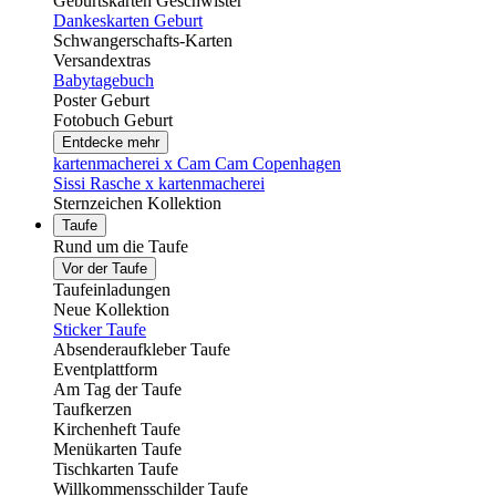
Geburtskarten Geschwister
Dankeskarten Geburt
Schwangerschafts-Karten
Versandextras
Babytagebuch
Poster Geburt
Fotobuch Geburt
Entdecke mehr
kartenmacherei x Cam Cam Copenhagen
Sissi Rasche x kartenmacherei
Sternzeichen Kollektion
Taufe
Rund um die Taufe
Vor der Taufe
Taufeinladungen
Neue Kollektion
Sticker Taufe
Absenderaufkleber Taufe
Eventplattform
Am Tag der Taufe
Taufkerzen
Kirchenheft Taufe
Menükarten Taufe
Tischkarten Taufe
Willkommensschilder Taufe