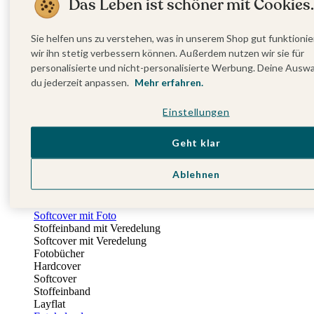
Das Leben ist schöner mit Cookies.
Fotobuch Geburtstag
Eventplattform
Einladungskarten Kindergeburtstag
Sie helfen uns zu verstehen, was in unserem Shop gut funktionie
Kindergeburtstag Jungen
wir ihn stetig verbessern können. Außerdem nutzen wir sie für
Kindergeburtstag Mädchen
personalisierte und nicht-personalisierte Werbung. Deine Ausw
Kindergeburtstag Unisex
du jederzeit anpassen.
Mehr erfahren.
Einladungskarten 1. Geburtstag
Fotogeschenke
Einstellungen
Alle Fotogeschenke
Fotobücher
Wandbilder & Poster
Geht klar
Bilderboxen
Fotohalter
Ablehnen
Bilderrahmen
Notizbücher
Stoffeinband mit Foto
Softcover mit Foto
Stoffeinband mit Veredelung
Softcover mit Veredelung
Fotobücher
Hardcover
Softcover
Stoffeinband
Layflat