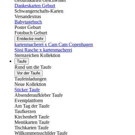
Geburtskarten Geschwister
Dankeskarten Geburt
Schwangerschafts-Karten
Versandextras
Babytagebuch
Poster Geburt
Fotobuch Geburt
Entdecke mehr
kartenmacherei x Cam Cam Copenhagen
Sissi Rasche x kartenmacherei
Sternzeichen Kollektion
Taufe
Rund um die Taufe
Vor der Taufe
Taufeinladungen
Neue Kollektion
Sticker Taufe
Absenderaufkleber Taufe
Eventplattform
Am Tag der Taufe
Taufkerzen
Kirchenheft Taufe
Menükarten Taufe
Tischkarten Taufe
Willkommensschilder Taufe