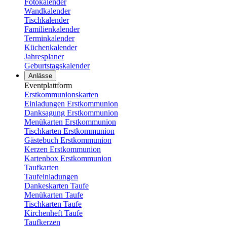
Fotokalender
Wandkalender
Tischkalender
Familienkalender
Terminkalender
Küchenkalender
Jahresplaner
Geburtstagskalender
Anlässe
Eventplattform
Erstkommunionskarten
Einladungen Erstkommunion
Danksagung Erstkommunion
Menükarten Erstkommunion
Tischkarten Erstkommunion
Gästebuch Erstkommunion
Kerzen Erstkommunion
Kartenbox Erstkommunion
Taufkarten
Taufeinladungen
Dankeskarten Taufe
Menükarten Taufe
Tischkarten Taufe
Kirchenheft Taufe
Taufkerzen