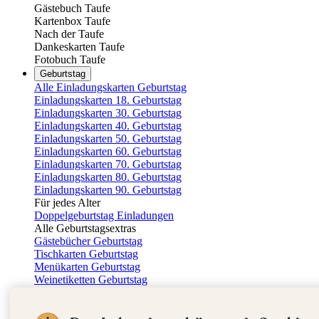
Gästebuch Taufe
Kartenbox Taufe
Nach der Taufe
Dankeskarten Taufe
Fotobuch Taufe
Geburtstag
Alle Einladungskarten Geburtstag
Einladungskarten 18. Geburtstag
Einladungskarten 30. Geburtstag
Einladungskarten 40. Geburtstag
Einladungskarten 50. Geburtstag
Einladungskarten 60. Geburtstag
Einladungskarten 70. Geburtstag
Einladungskarten 80. Geburtstag
Einladungskarten 90. Geburtstag
Für jedes Alter
Doppelgeburtstag Einladungen
Alle Geburtstagsextras
Gästebücher Geburtstag
Tischkarten Geburtstag
Menükarten Geburtstag
Weinetiketten Geburtstag
Kartenbox Geburtstag
Save the Date Karten
Dankeskarten Geburtstag