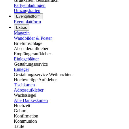
Grußkarten Geschäftlich
Partyeinladungen
Umzugskarten
Eventplattform
Eventplattform
Extras
Magazin
Wandbilder & Poster
Briefumschläge
Absenderaufkleber
Empfängeraufkleber
Einlegeblätter
Gestaltungsservice
Einleger
Gestaltungsservice Weihnachten
Hochwertige Aufkleber
Tischkarten
Adressaufkleber
Wachssiegel
Alle Dankeskarten
Hochzeit
Geburt
Konfirmation
Kommunion
Taufe