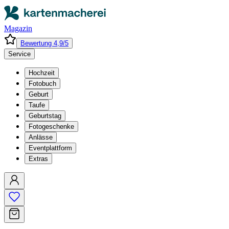
Magazin
Bewertung 4,9/5
Service
Hochzeit
Fotobuch
Geburt
Taufe
Geburtstag
Fotogeschenke
Anlässe
Eventplattform
Extras