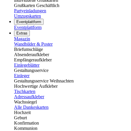
Individuelle Grußkarten
Grußkarten Geschäftlich
Partyeinladungen
Umzugskarten
Eventplattform
Eventplattform
Extras
Magazin
Wandbilder & Poster
Briefumschläge
Absenderaufkleber
Empfängeraufkleber
Einlegeblätter
Gestaltungsservice
Einleger
Gestaltungsservice Weihnachten
Hochwertige Aufkleber
Tischkarten
Adressaufkleber
Wachssiegel
Alle Dankeskarten
Hochzeit
Geburt
Konfirmation
Kommunion