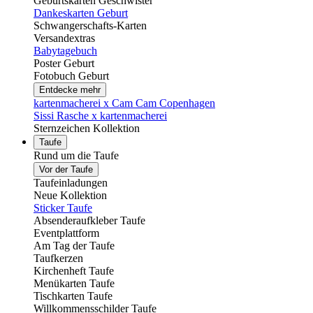
Geburtskarten Geschwister
Dankeskarten Geburt
Schwangerschafts-Karten
Versandextras
Babytagebuch
Poster Geburt
Fotobuch Geburt
Entdecke mehr
kartenmacherei x Cam Cam Copenhagen
Sissi Rasche x kartenmacherei
Sternzeichen Kollektion
Taufe
Rund um die Taufe
Vor der Taufe
Taufeinladungen
Neue Kollektion
Sticker Taufe
Absenderaufkleber Taufe
Eventplattform
Am Tag der Taufe
Taufkerzen
Kirchenheft Taufe
Menükarten Taufe
Tischkarten Taufe
Willkommensschilder Taufe