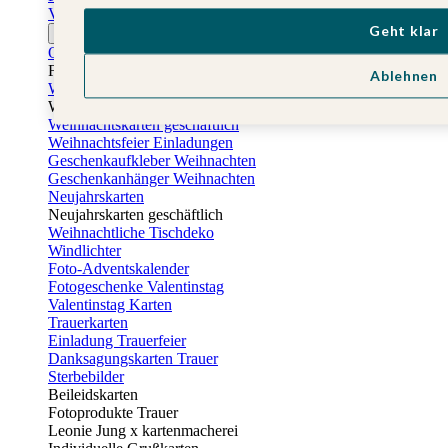
Vatertagskarten
Geht klar
Ostern
Osterkarten
Fotogeschenke zu Ostern
Ablehnen
Weihnachtskarten
Weihnachtskarten selbst gestalten
Weihnachtskarten geschäftlich
Weihnachtsfeier Einladungen
Geschenkaufkleber Weihnachten
Geschenkanhänger Weihnachten
Neujahrskarten
Neujahrskarten geschäftlich
Weihnachtliche Tischdeko
Windlichter
Foto-Adventskalender
Fotogeschenke Valentinstag
Valentinstag Karten
Trauerkarten
Einladung Trauerfeier
Danksagungskarten Trauer
Sterbebilder
Beileidskarten
Fotoprodukte Trauer
Leonie Jung x kartenmacherei