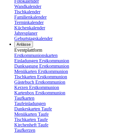
Fotokalender
Wandkalender
Tischkalender
Familienkalender
Terminkalender
Küchenkalender
Jahresplaner
Geburtstagskalender
Anlässe
Eventplattform
Erstkommunionskarten
Einladungen Erstkommunion
Danksagung Erstkommunion
Menükarten Erstkommunion
Tischkarten Erstkommunion
Gästebuch Erstkommunion
Kerzen Erstkommunion
Kartenbox Erstkommunion
Taufkarten
Taufeinladungen
Dankeskarten Taufe
Menükarten Taufe
Tischkarten Taufe
Kirchenheft Taufe
Taufkerzen