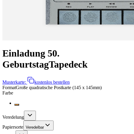
Einladung 50.
Geburtstag
Tapedeck
Musterkarte:
kostenlos bestellen
Format
Große quadratische Postkarte (145 x 145mm)
Farbe
Veredelung
Papiersorte
Veredelbar