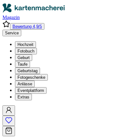
Magazin
Bewertung 4,9/5
Service
Hochzeit
Fotobuch
Geburt
Taufe
Geburtstag
Fotogeschenke
Anlässe
Eventplattform
Extras