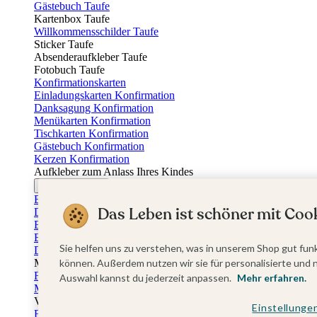
Gästebuch Taufe
Kartenbox Taufe
Willkommensschilder Taufe
Sticker Taufe
Absenderaufkleber Taufe
Fotobuch Taufe
Konfirmationskarten
Einladungskarten Konfirmation
Danksagung Konfirmation
Menükarten Konfirmation
Tischkarten Konfirmation
Gästebuch Konfirmation
Kerzen Konfirmation
Aufkleber zum Anlass Ihres Kindes
Firmungskarten
Einladungskarten Firmung
Das Leben ist schöner mit Cook
Dankeskarten Firmung
Einschulungskarten
Einladungskarten Einschulung
Sie helfen uns zu verstehen, was in unserem Shop gut funk
Danksagung Einschulung
Muttertag
können. Außerdem nutzen wir sie für personalisierte und 
Fotogeschenke Muttertag
Auswahl kannst du jederzeit anpassen.
Mehr erfahren.
Muttertagskarten
Vatertag
Einstellunge
Fotogeschenke Vatertag