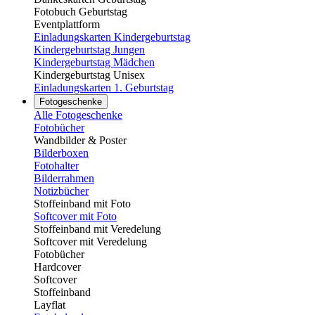
Fotobuch Geburtstag
Eventplattform
Einladungskarten Kindergeburtstag
Kindergeburtstag Jungen
Kindergeburtstag Mädchen
Kindergeburtstag Unisex
Einladungskarten 1. Geburtstag
Fotogeschenke
Alle Fotogeschenke
Fotobücher
Wandbilder & Poster
Bilderboxen
Fotohalter
Bilderrahmen
Notizbücher
Stoffeinband mit Foto
Softcover mit Foto
Stoffeinband mit Veredelung
Softcover mit Veredelung
Fotobücher
Hardcover
Softcover
Stoffeinband
Layflat