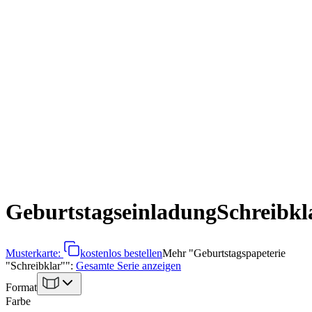
Geburtstagseinladung
Schreibkl
Musterkarte:
kostenlos bestellen
Mehr
"
Geburtstagspapeterie
"Schreibklar"
":
Gesamte Serie anzeigen
Format
Farbe