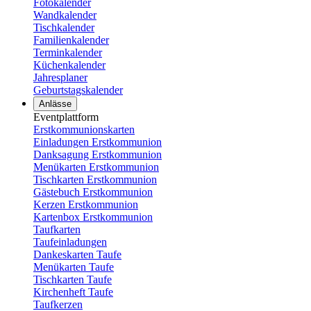
Fotokalender
Wandkalender
Tischkalender
Familienkalender
Terminkalender
Küchenkalender
Jahresplaner
Geburtstagskalender
Anlässe
Eventplattform
Erstkommunionskarten
Einladungen Erstkommunion
Danksagung Erstkommunion
Menükarten Erstkommunion
Tischkarten Erstkommunion
Gästebuch Erstkommunion
Kerzen Erstkommunion
Kartenbox Erstkommunion
Taufkarten
Taufeinladungen
Dankeskarten Taufe
Menükarten Taufe
Tischkarten Taufe
Kirchenheft Taufe
Taufkerzen