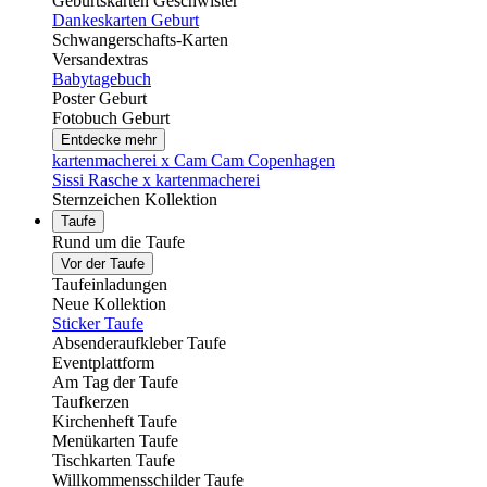
Geburtskarten Geschwister
Dankeskarten Geburt
Schwangerschafts-Karten
Versandextras
Babytagebuch
Poster Geburt
Fotobuch Geburt
Entdecke mehr
kartenmacherei x Cam Cam Copenhagen
Sissi Rasche x kartenmacherei
Sternzeichen Kollektion
Taufe
Rund um die Taufe
Vor der Taufe
Taufeinladungen
Neue Kollektion
Sticker Taufe
Absenderaufkleber Taufe
Eventplattform
Am Tag der Taufe
Taufkerzen
Kirchenheft Taufe
Menükarten Taufe
Tischkarten Taufe
Willkommensschilder Taufe