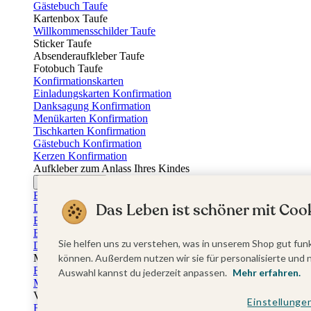
Gästebuch Taufe
Kartenbox Taufe
Willkommensschilder Taufe
Sticker Taufe
Absenderaufkleber Taufe
Fotobuch Taufe
Konfirmationskarten
Einladungskarten Konfirmation
Danksagung Konfirmation
Menükarten Konfirmation
Tischkarten Konfirmation
Gästebuch Konfirmation
Kerzen Konfirmation
Aufkleber zum Anlass Ihres Kindes
Firmungskarten
Einladungskarten Firmung
Das Leben ist schöner mit Cook
Dankeskarten Firmung
Einschulungskarten
Einladungskarten Einschulung
Sie helfen uns zu verstehen, was in unserem Shop gut funk
Danksagung Einschulung
Muttertag
können. Außerdem nutzen wir sie für personalisierte und 
Fotogeschenke Muttertag
Auswahl kannst du jederzeit anpassen.
Mehr erfahren.
Muttertagskarten
Vatertag
Einstellunge
Fotogeschenke Vatertag