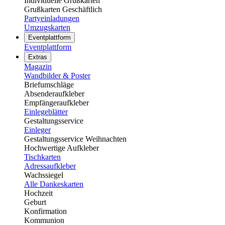
Individuelle Grußkarten
Grußkarten Geschäftlich
Partyeinladungen
Umzugskarten
Eventplattform
Eventplattform
Extras
Magazin
Wandbilder & Poster
Briefumschläge
Absenderaufkleber
Empfängeraufkleber
Einlegeblätter
Gestaltungsservice
Einleger
Gestaltungsservice Weihnachten
Hochwertige Aufkleber
Tischkarten
Adressaufkleber
Wachssiegel
Alle Dankeskarten
Hochzeit
Geburt
Konfirmation
Kommunion