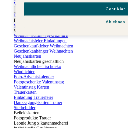
Vatertagskarten
Geht klar
Ostern
Osterkarten
Fotogeschenke zu Ostern
Ablehnen
Weihnachtskarten
Weihnachtskarten selbst gestalten
Weihnachtskarten geschäftlich
Weihnachtsfeier Einladungen
Geschenkaufkleber Weihnachten
Geschenkanhänger Weihnachten
Neujahrskarten
Neujahrskarten geschäftlich
Weihnachtliche Tischdeko
Windlichter
Foto-Adventskalender
Fotogeschenke Valentinstag
Valentinstag Karten
Trauerkarten
Einladung Trauerfeier
Danksagungskarten Trauer
Sterbebilder
Beileidskarten
Fotoprodukte Trauer
Leonie Jung x kartenmacherei