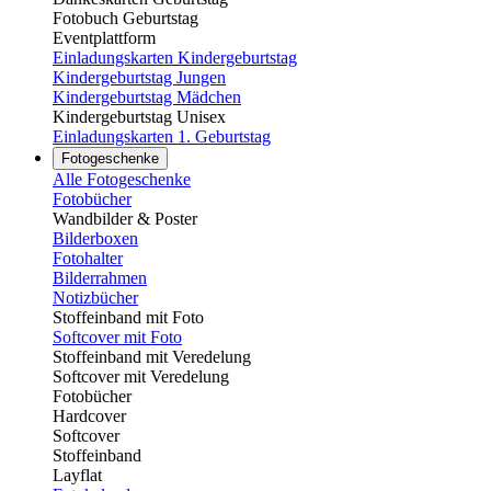
Fotobuch Geburtstag
Eventplattform
Einladungskarten Kindergeburtstag
Kindergeburtstag Jungen
Kindergeburtstag Mädchen
Kindergeburtstag Unisex
Einladungskarten 1. Geburtstag
Fotogeschenke
Alle Fotogeschenke
Fotobücher
Wandbilder & Poster
Bilderboxen
Fotohalter
Bilderrahmen
Notizbücher
Stoffeinband mit Foto
Softcover mit Foto
Stoffeinband mit Veredelung
Softcover mit Veredelung
Fotobücher
Hardcover
Softcover
Stoffeinband
Layflat