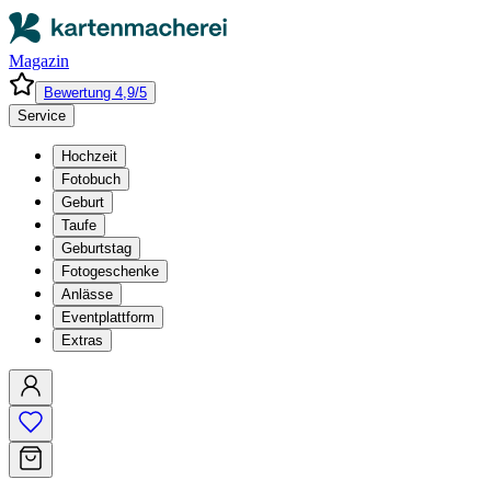
Magazin
Bewertung 4,9/5
Service
Hochzeit
Fotobuch
Geburt
Taufe
Geburtstag
Fotogeschenke
Anlässe
Eventplattform
Extras