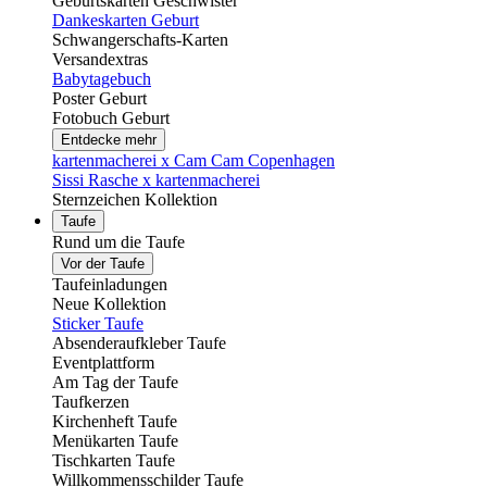
Geburtskarten Geschwister
Dankeskarten Geburt
Schwangerschafts-Karten
Versandextras
Babytagebuch
Poster Geburt
Fotobuch Geburt
Entdecke mehr
kartenmacherei x Cam Cam Copenhagen
Sissi Rasche x kartenmacherei
Sternzeichen Kollektion
Taufe
Rund um die Taufe
Vor der Taufe
Taufeinladungen
Neue Kollektion
Sticker Taufe
Absenderaufkleber Taufe
Eventplattform
Am Tag der Taufe
Taufkerzen
Kirchenheft Taufe
Menükarten Taufe
Tischkarten Taufe
Willkommensschilder Taufe