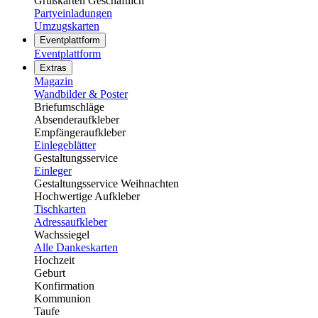
Grußkarten Geschäftlich
Partyeinladungen
Umzugskarten
Eventplattform
Eventplattform
Extras
Magazin
Wandbilder & Poster
Briefumschläge
Absenderaufkleber
Empfängeraufkleber
Einlegeblätter
Gestaltungsservice
Einleger
Gestaltungsservice Weihnachten
Hochwertige Aufkleber
Tischkarten
Adressaufkleber
Wachssiegel
Alle Dankeskarten
Hochzeit
Geburt
Konfirmation
Kommunion
Taufe