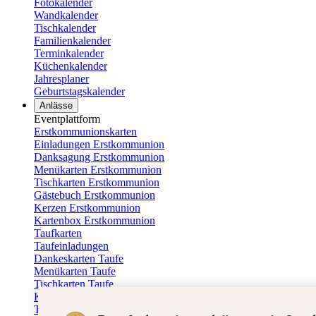
Fotokalender
Wandkalender
Tischkalender
Familienkalender
Terminkalender
Küchenkalender
Jahresplaner
Geburtstagskalender
Anlässe
Eventplattform
Erstkommunionskarten
Einladungen Erstkommunion
Danksagung Erstkommunion
Menükarten Erstkommunion
Tischkarten Erstkommunion
Gästebuch Erstkommunion
Kerzen Erstkommunion
Kartenbox Erstkommunion
Taufkarten
Taufeinladungen
Dankeskarten Taufe
Menükarten Taufe
Tischkarten Taufe
Kirchenheft Taufe
Taufkerzen