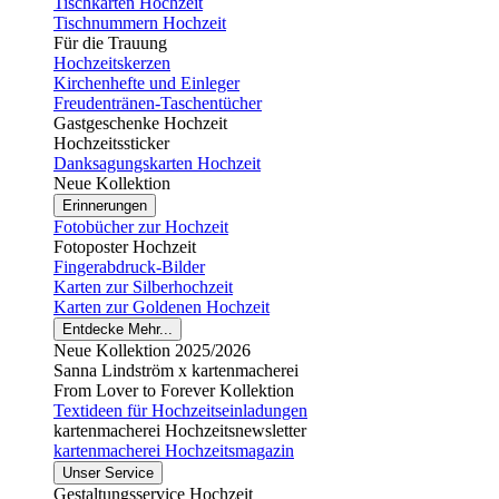
Tischkarten Hochzeit
Tischnummern Hochzeit
Für die Trauung
Hochzeitskerzen
Kirchenhefte und Einleger
Freudentränen-Taschentücher
Gastgeschenke Hochzeit
Hochzeitssticker
Danksagungskarten Hochzeit
Neue Kollektion
Erinnerungen
Fotobücher zur Hochzeit
Fotoposter Hochzeit
Fingerabdruck-Bilder
Karten zur Silberhochzeit
Karten zur Goldenen Hochzeit
Entdecke Mehr...
Neue Kollektion 2025/2026
Sanna Lindström x kartenmacherei
From Lover to Forever Kollektion
Textideen für Hochzeitseinladungen
kartenmacherei Hochzeitsnewsletter
kartenmacherei Hochzeitsmagazin
Unser Service
Gestaltungsservice Hochzeit