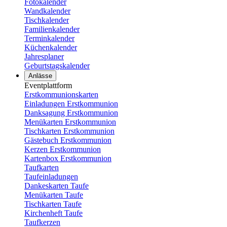
Fotokalender
Wandkalender
Tischkalender
Familienkalender
Terminkalender
Küchenkalender
Jahresplaner
Geburtstagskalender
Anlässe
Eventplattform
Erstkommunionskarten
Einladungen Erstkommunion
Danksagung Erstkommunion
Menükarten Erstkommunion
Tischkarten Erstkommunion
Gästebuch Erstkommunion
Kerzen Erstkommunion
Kartenbox Erstkommunion
Taufkarten
Taufeinladungen
Dankeskarten Taufe
Menükarten Taufe
Tischkarten Taufe
Kirchenheft Taufe
Taufkerzen