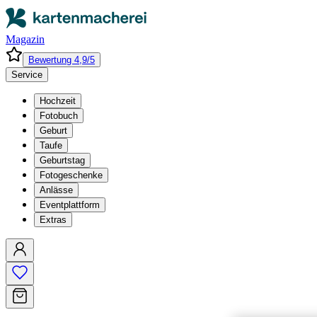
Magazin
Bewertung 4,9/5
Service
Hochzeit
Fotobuch
Geburt
Taufe
Geburtstag
Fotogeschenke
Anlässe
Eventplattform
Extras