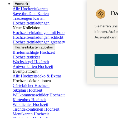
Hochzeit
Alle Hochzeitskarten
Da
Save-the-Date Karten
Trauzeugen Karten
Hochzeitseinladungen
Sie helfen uns
Neue Kollektion
können. Außer
Hochzeitseinladungen mit Foto
Auswahl kanns
Hochzeitseinladungen schlicht
Hochzeitseinladungen greenery
Hochzeitskarten Zubehör
Briefumschläge Hochzeit
Hochzeitssticker
Wachssiegel Hochzeit
Antwortkarten Hochzeit
Eventplattform
Alle Hochzeitsdeko & Extras
Hochzeitsdekorationen
Gästebücher Hochzeit
Sitzplan Hochzeit
Willkommensschilder Hochzeit
Kartenbox Hochzeit
Windlichter Hochzeit
Tischdekorationen Hochzeit
Menükarten Hochzeit