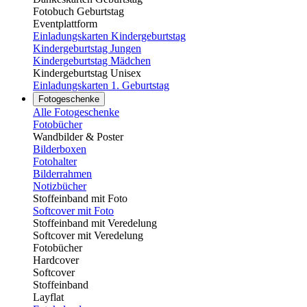
Fotobuch Geburtstag
Eventplattform
Einladungskarten Kindergeburtstag
Kindergeburtstag Jungen
Kindergeburtstag Mädchen
Kindergeburtstag Unisex
Einladungskarten 1. Geburtstag
Fotogeschenke
Alle Fotogeschenke
Fotobücher
Wandbilder & Poster
Bilderboxen
Fotohalter
Bilderrahmen
Notizbücher
Stoffeinband mit Foto
Softcover mit Foto
Stoffeinband mit Veredelung
Softcover mit Veredelung
Fotobücher
Hardcover
Softcover
Stoffeinband
Layflat