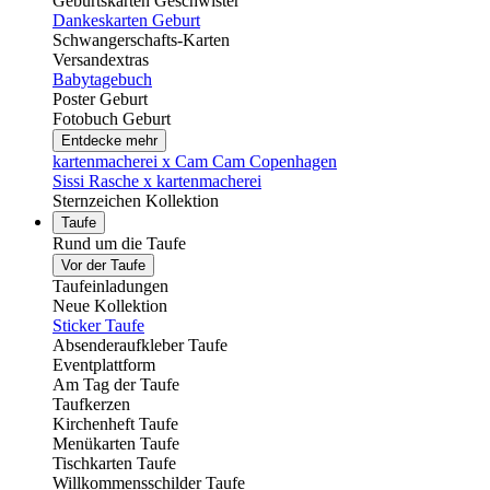
Geburtskarten Geschwister
Dankeskarten Geburt
Schwangerschafts-Karten
Versandextras
Babytagebuch
Poster Geburt
Fotobuch Geburt
Entdecke mehr
kartenmacherei x Cam Cam Copenhagen
Sissi Rasche x kartenmacherei
Sternzeichen Kollektion
Taufe
Rund um die Taufe
Vor der Taufe
Taufeinladungen
Neue Kollektion
Sticker Taufe
Absenderaufkleber Taufe
Eventplattform
Am Tag der Taufe
Taufkerzen
Kirchenheft Taufe
Menükarten Taufe
Tischkarten Taufe
Willkommensschilder Taufe