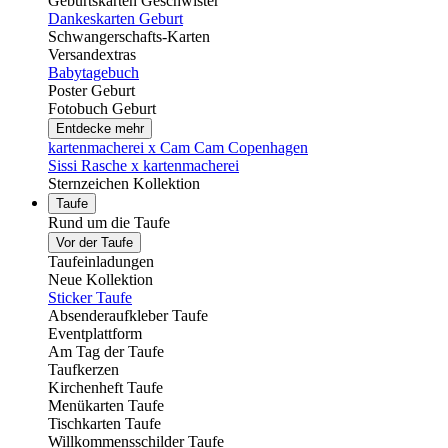
Geburtskarten Geschwister
Dankeskarten Geburt
Schwangerschafts-Karten
Versandextras
Babytagebuch
Poster Geburt
Fotobuch Geburt
Entdecke mehr
kartenmacherei x Cam Cam Copenhagen
Sissi Rasche x kartenmacherei
Sternzeichen Kollektion
Taufe
Rund um die Taufe
Vor der Taufe
Taufeinladungen
Neue Kollektion
Sticker Taufe
Absenderaufkleber Taufe
Eventplattform
Am Tag der Taufe
Taufkerzen
Kirchenheft Taufe
Menükarten Taufe
Tischkarten Taufe
Willkommensschilder Taufe