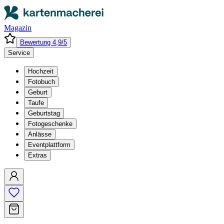
Magazin
Bewertung 4,9/5
Service
Hochzeit
Fotobuch
Geburt
Taufe
Geburtstag
Fotogeschenke
Anlässe
Eventplattform
Extras