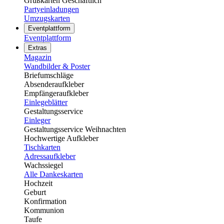
Grußkarten Geschäftlich
Partyeinladungen
Umzugskarten
Eventplattform
Eventplattform
Extras
Magazin
Wandbilder & Poster
Briefumschläge
Absenderaufkleber
Empfängeraufkleber
Einlegeblätter
Gestaltungsservice
Einleger
Gestaltungsservice Weihnachten
Hochwertige Aufkleber
Tischkarten
Adressaufkleber
Wachssiegel
Alle Dankeskarten
Hochzeit
Geburt
Konfirmation
Kommunion
Taufe