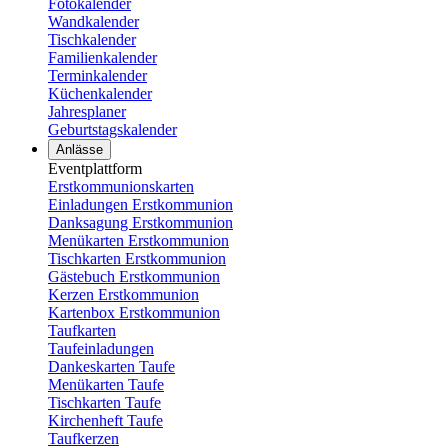
Fotokalender
Wandkalender
Tischkalender
Familienkalender
Terminkalender
Küchenkalender
Jahresplaner
Geburtstagskalender
Anlässe
Eventplattform
Erstkommunionskarten
Einladungen Erstkommunion
Danksagung Erstkommunion
Menükarten Erstkommunion
Tischkarten Erstkommunion
Gästebuch Erstkommunion
Kerzen Erstkommunion
Kartenbox Erstkommunion
Taufkarten
Taufeinladungen
Dankeskarten Taufe
Menükarten Taufe
Tischkarten Taufe
Kirchenheft Taufe
Taufkerzen