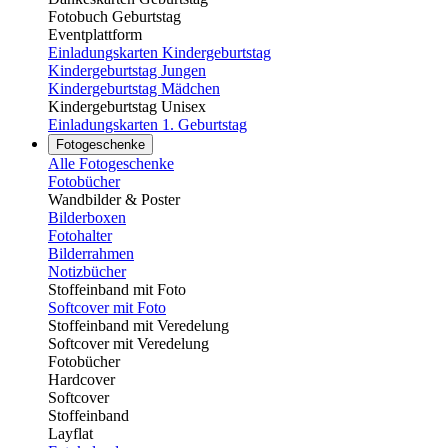
Fotobuch Geburtstag
Eventplattform
Einladungskarten Kindergeburtstag
Kindergeburtstag Jungen
Kindergeburtstag Mädchen
Kindergeburtstag Unisex
Einladungskarten 1. Geburtstag
Fotogeschenke
Alle Fotogeschenke
Fotobücher
Wandbilder & Poster
Bilderboxen
Fotohalter
Bilderrahmen
Notizbücher
Stoffeinband mit Foto
Softcover mit Foto
Stoffeinband mit Veredelung
Softcover mit Veredelung
Fotobücher
Hardcover
Softcover
Stoffeinband
Layflat