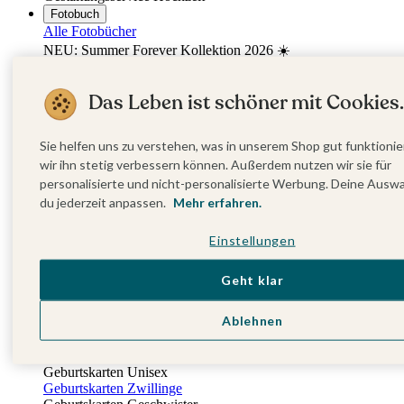
Fotobuch
Alle Fotobücher
NEU: Summer Forever Kollektion 2026 ☀️
Hardcover Fotobücher
Softcover Fotobücher
Das Leben ist schöner mit Cookies.
Stoffeinband Fotobücher
Layflat Fotobücher
Nach Anlass
Sie helfen uns zu verstehen, was in unserem Shop gut funktionie
Fotobücher vom Urlaub
wir ihn stetig verbessern können. Außerdem nutzen wir sie für
Fotobücher zur Hochzeit
personalisierte und nicht-personalisierte Werbung. Deine Ausw
Baby-Fotobücher
du jederzeit anpassen.
Mehr erfahren.
Jahresrückblick-Fotobücher
Fotobuch zur Taufe
Entdecke mehr
Einstellungen
Fotobuch Geschenkbox
kartenmacherei x Cam Cam Copenhagen
Geht klar
Geburt
Alle Geburtskarten
Ablehnen
Neue Kollektion
Geburtskarten Mädchen
Geburtskarten Jungen
Geburtskarten Unisex
Geburtskarten Zwillinge