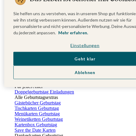
Gästebuch Taufe
Kartenbox Taufe
Sie helfen uns zu verstehen, was in unserem Shop gut funktionie
Nach der Taufe
Dankeskarten Taufe
wir ihn stetig verbessern können. Außerdem nutzen wir sie für
Fotobuch Taufe
personalisierte und nicht-personalisierte Werbung. Deine Ausw
Geburtstag
du jederzeit anpassen.
Mehr erfahren.
Alle Einladungskarten Geburtstag
Einladungskarten 18. Geburtstag
Einstellungen
Einladungskarten 30. Geburtstag
Einladungskarten 40. Geburtstag
Geht klar
Einladungskarten 50. Geburtstag
Einladungskarten 60. Geburtstag
Einladungskarten 70. Geburtstag
Ablehnen
Einladungskarten 80. Geburtstag
Einladungskarten 90. Geburtstag
Für jedes Alter
Doppelgeburtstag Einladungen
Alle Geburtstagsextras
Gästebücher Geburtstag
Tischkarten Geburtstag
Menükarten Geburtstag
Weinetiketten Geburtstag
Kartenbox Geburtstag
Save the Date Karten
Dankeskarten Geburtstag