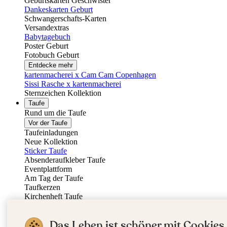
Geburtskarten Geschwister
Dankeskarten Geburt
Schwangerschafts-Karten
Versandextras
Babytagebuch
Poster Geburt
Fotobuch Geburt
Entdecke mehr
kartenmacherei x Cam Cam Copenhagen
Sissi Rasche x kartenmacherei
Sternzeichen Kollektion
Taufe
Rund um die Taufe
Vor der Taufe
Taufeinladungen
Neue Kollektion
Sticker Taufe
Absenderaufkleber Taufe
Eventplattform
Am Tag der Taufe
Taufkerzen
Kirchenheft Taufe
Menükarten Taufe
Tischkarten Taufe
Das Leben ist schöner mit Cookies.
Willkommensschilder Taufe