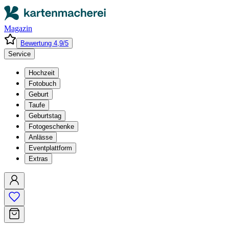
Magazin
Bewertung 4,9/5
Service
Hochzeit
Fotobuch
Geburt
Taufe
Geburtstag
Fotogeschenke
Anlässe
Eventplattform
Extras