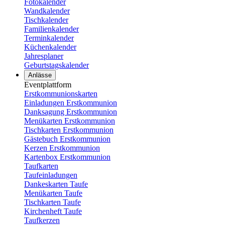
Fotokalender
Wandkalender
Tischkalender
Familienkalender
Terminkalender
Küchenkalender
Jahresplaner
Geburtstagskalender
Anlässe
Eventplattform
Erstkommunionskarten
Einladungen Erstkommunion
Danksagung Erstkommunion
Menükarten Erstkommunion
Tischkarten Erstkommunion
Gästebuch Erstkommunion
Kerzen Erstkommunion
Kartenbox Erstkommunion
Taufkarten
Taufeinladungen
Dankeskarten Taufe
Menükarten Taufe
Tischkarten Taufe
Kirchenheft Taufe
Taufkerzen