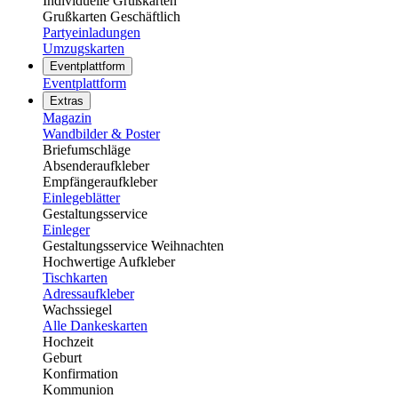
Individuelle Grußkarten
Grußkarten Geschäftlich
Partyeinladungen
Umzugskarten
Eventplattform
Eventplattform
Extras
Magazin
Wandbilder & Poster
Briefumschläge
Absenderaufkleber
Empfängeraufkleber
Einlegeblätter
Gestaltungsservice
Einleger
Gestaltungsservice Weihnachten
Hochwertige Aufkleber
Tischkarten
Adressaufkleber
Wachssiegel
Alle Dankeskarten
Hochzeit
Geburt
Konfirmation
Kommunion