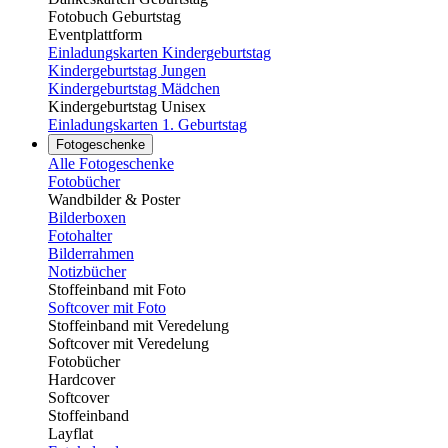
Fotobuch Geburtstag
Eventplattform
Einladungskarten Kindergeburtstag
Kindergeburtstag Jungen
Kindergeburtstag Mädchen
Kindergeburtstag Unisex
Einladungskarten 1. Geburtstag
Fotogeschenke
Alle Fotogeschenke
Fotobücher
Wandbilder & Poster
Bilderboxen
Fotohalter
Bilderrahmen
Notizbücher
Stoffeinband mit Foto
Softcover mit Foto
Stoffeinband mit Veredelung
Softcover mit Veredelung
Fotobücher
Hardcover
Softcover
Stoffeinband
Layflat