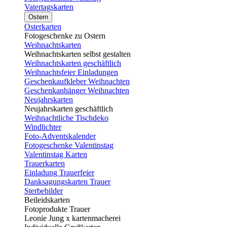
Vatertagskarten
Ostern
Osterkarten
Fotogeschenke zu Ostern
Weihnachtskarten
Weihnachtskarten selbst gestalten
Weihnachtskarten geschäftlich
Weihnachtsfeier Einladungen
Geschenkaufkleber Weihnachten
Geschenkanhänger Weihnachten
Neujahrskarten
Neujahrskarten geschäftlich
Weihnachtliche Tischdeko
Windlichter
Foto-Adventskalender
Fotogeschenke Valentinstag
Valentinstag Karten
Trauerkarten
Einladung Trauerfeier
Danksagungskarten Trauer
Sterbebilder
Beileidskarten
Fotoprodukte Trauer
Leonie Jung x kartenmacherei