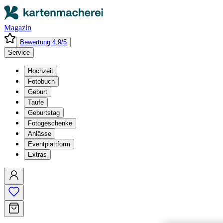
Magazin
Bewertung 4,9/5
Service
Hochzeit
Fotobuch
Geburt
Taufe
Geburtstag
Fotogeschenke
Anlässe
Eventplattform
Extras