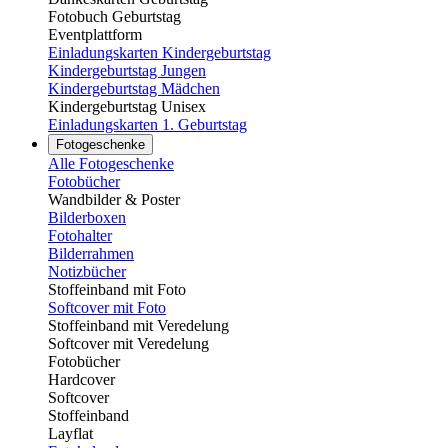
Fotobuch Geburtstag
Eventplattform
Einladungskarten Kindergeburtstag
Kindergeburtstag Jungen
Kindergeburtstag Mädchen
Kindergeburtstag Unisex
Einladungskarten 1. Geburtstag
Fotogeschenke
Alle Fotogeschenke
Fotobücher
Wandbilder & Poster
Bilderboxen
Fotohalter
Bilderrahmen
Notizbücher
Stoffeinband mit Foto
Softcover mit Foto
Stoffeinband mit Veredelung
Softcover mit Veredelung
Fotobücher
Hardcover
Softcover
Stoffeinband
Layflat