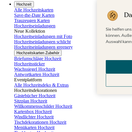
Hochzeit
Alle Hochzeitskarten
Da
Save-the-Date Karten
Trauzeugen Karten
Hochzeitseinladungen
Sie helfen uns
Neue Kollektion
können. Außer
Hochzeitseinladungen mit Foto
Auswahl kanns
Hochzeitseinladungen schlicht
Hochzeitseinladungen greenery
Hochzeitskarten Zubehör
Briefumschläge Hochzeit
Hochzeitssticker
Wachssiegel Hochzeit
Antwortkarten Hochzeit
Eventplattform
Alle Hochzeitsdeko & Extras
Hochzeitsdekorationen
Gästebücher Hochzeit
Sitzplan Hochzeit
Willkommensschilder Hochzeit
Kartenbox Hochzeit
Windlichter Hochzeit
Tischdekorationen Hochzeit
Menükarten Hochzeit