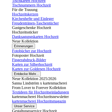
Tischkarten Hochzeit
Tischnummern Hochzeit
Für die Trauung
Hochzeitskerzen
Kirchenhefte und Einleger
Freudentränen-Taschentücher
Gastgeschenke Hochzeit
Hochzeitssticker
Danksagungskarten Hochzeit
Neue Kollektion
Erinnerungen
Fotobücher zur Hochzeit
Fotoposter Hochzeit
Fingerabdruck-Bilder
Karten zur Silberhochzeit
Karten zur Goldenen Hochzeit
Entdecke Mehr...
Neue Kollektion 2025/2026
Sanna Lindström x kartenmacherei
From Lover to Forever Kollektion
Textideen für Hochzeitseinladungen
kartenmacherei Hochzeitsnewsletter
kartenmacherei Hochzeitsmagazin
Unser Service
Gestaltungsservice Hochzeit