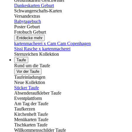
Geburtskarten Geschwister
Dankeskarten Geburt
Schwangerschafts-Karten
Versandextras
Babytagebuch
Poster Geburt
Fotobuch Geburt
Entdecke mehr
kartenmacherei x Cam Cam Copenhagen
Sissi Rasche x kartenmacherei
Sternzeichen Kollektion
Taufe
Rund um die Taufe
Vor der Taufe
Taufeinladungen
Neue Kollektion
Sticker Taufe
Absenderaufkleber Taufe
Eventplattform
Am Tag der Taufe
Taufkerzen
Kirchenheft Taufe
Menükarten Taufe
Tischkarten Taufe
Willkommensschilder Taufe