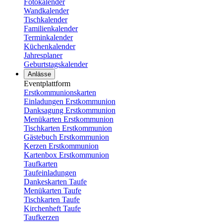
Fotokalender
Wandkalender
Tischkalender
Familienkalender
Terminkalender
Küchenkalender
Jahresplaner
Geburtstagskalender
Anlässe
Eventplattform
Erstkommunionskarten
Einladungen Erstkommunion
Danksagung Erstkommunion
Menükarten Erstkommunion
Tischkarten Erstkommunion
Gästebuch Erstkommunion
Kerzen Erstkommunion
Kartenbox Erstkommunion
Taufkarten
Taufeinladungen
Dankeskarten Taufe
Menükarten Taufe
Tischkarten Taufe
Kirchenheft Taufe
Taufkerzen