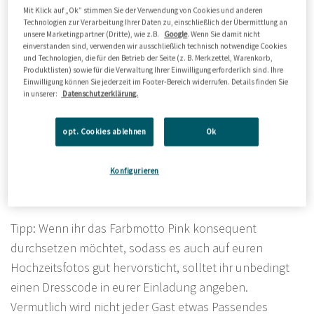
Hochzeitseinladungen
setzen den Ton für eure
Mit Klick auf „Ok” stimmen Sie der Verwendung von Cookies und anderen
Technologien zur Verarbeitung Ihrer Daten zu, einschließlich der Übermittlung an
Veranstaltung und liefern alle wichtigen Informationen.
unsere Marketingpartner (Dritte), wie z.B.
Google
. Wenn Sie damit nicht
einverstanden sind, verwenden wir ausschließlich technisch notwendige Cookies
Mit rechtzeitig verschickten
Save-the-Date-Karten
stellt
und Technologien, die für den Betrieb der Seite (z. B. Merkzettel, Warenkorb,
ihr sicher, dass eure Gäste den Termin fest einplanen
Produktlisten) sowie für die Verwaltung Ihrer Einwilligung erforderlich sind. Ihre
Einwilligung können Sie jederzeit im Footer-Bereich widerrufen. Details finden Sie
können. Nach der Feier könnt ihr eure Dankbarkeit mit
in unserer:
Datenschutzerklärung.
individuellen
Danksagungskarten
ausdrücken und die
wunderbaren Erinnerungen an euren großen Tag noch
opt. Cookies ablehnen
Ok
einmal aufleben lassen. Denkt auch an die restliche
Hochzeitspapeterie, wie
Menükarten
,
Tischkarten
und
Konfigurieren
Sitzpläne
!
Tipp: Wenn ihr das Farbmotto Pink konsequent
durchsetzen möchtet, sodass es auch auf euren
Hochzeitsfotos gut hervorsticht, solltet ihr unbedingt
einen Dresscode in eurer Einladung angeben.
Vermutlich wird nicht jeder Gast etwas Passendes