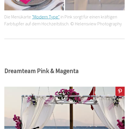
Die Menükarte
"Modern Type"
in Pink sorgt für einen kräftigen
Farbtupfer auf dem Hochzeitstisch. © Helensview Photography
Dreamteam Pink & Magenta