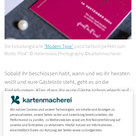
Die Einladungskarte
"Modern Type"
passt farblich perfekt zum
Motto "Pink". © Helensview Photography ©kartenmacherei
Sobald ihr beschlossen habt, wann und wo ihr heiraten
wollt und eure Gästeliste steht, geht es an die
Einladungen. Klar, dass ihr eure Gäste schon gleich auf
euer farbenfrohes Hochzeitsmotto "Pink" einstimmen
wollt! Also wählt ihr eure Hochzeitseinladungen einfach
Wir nutzen Cookies und andere Technologien, um Inhalte und Anzeigen zu
gleich passend dazu. Mit stilvollen
Hochzeitskarten
personalisieren, unsere Seiten sicher und zuverlässig bereitzustellen, die
Performance zu zurüfen, zu Werbezwecken sowie um Ihre Nutzererfahrung auf
könnt ihr eure Gäste schon im Vorfeld auf eure
unseren und Drittseiten zu verbessern. Hierfür nutzen wir Informationen,
einschließlich Daten zur Nutzung der Seiten sowie zu Endgeräten.
farbenfrohe Feier einstimmen. Liebevoll gestaltete