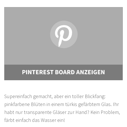
Supereinfach gemacht, aber ein toller Blickfang:
pinkfarbene Blüten in einem türkis gefärbtem Glas. Ihr
habt nur transparente Gläser zur Hand? Kein Problem,
färbt einfach das Wasser ein!