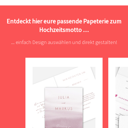
Entdeckt hier eure passende Papeterie zum
Hochzeitsmotto …
... einfach Design auswählen und direkt gestalten!