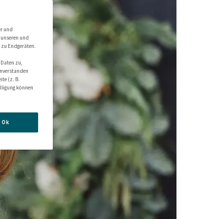
er und
f unseren und
e zu Endgeräten.
 Daten zu,
einverstanden
te (z. B.
illigung können
Ok