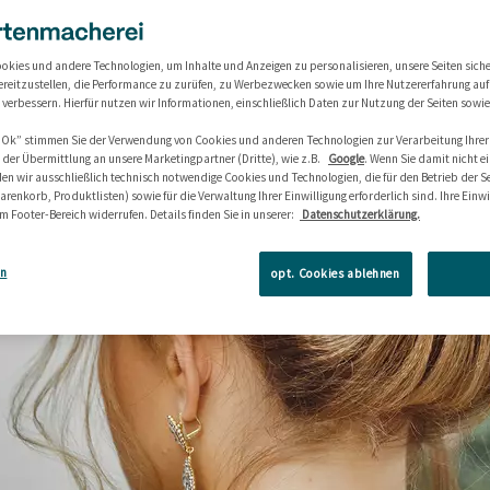
okies und andere Technologien, um Inhalte und Anzeigen zu personalisieren, unsere Seiten sich
ereitzustellen, die Performance zu zurüfen, zu Werbezwecken sowie um Ihre Nutzererfahrung au
u verbessern. Hierfür nutzen wir Informationen, einschließlich Daten zur Nutzung der Seiten sowi
 „Ok” stimmen Sie der Verwendung von Cookies und anderen Technologien zur Verarbeitung Ihrer
h der Übermittlung an unsere Marketingpartner (Dritte), wie z.B.
Google
. Wenn Sie damit nicht 
en wir ausschließlich technisch notwendige Cookies und Technologien, die für den Betrieb der Sei
arenkorb, Produktlisten) sowie für die Verwaltung Ihrer Einwilligung erforderlich sind. Ihre Einw
im Footer-Bereich widerrufen. Details finden Sie in unserer:
Datenschutzerklärung.
en
opt. Cookies ablehnen