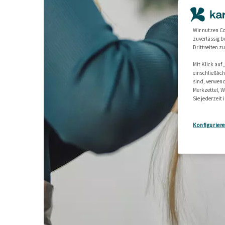
Wir nutzen Co
zuverlässig b
Drittseiten z
Mit Klick auf
einschließlic
sind, verwend
Merkzettel, W
Sie jederzeit 
Konfigurier