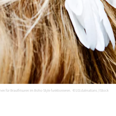
en für Brautfrisuren im Boho-Style funktionieren. ©101dalmatians /iStock