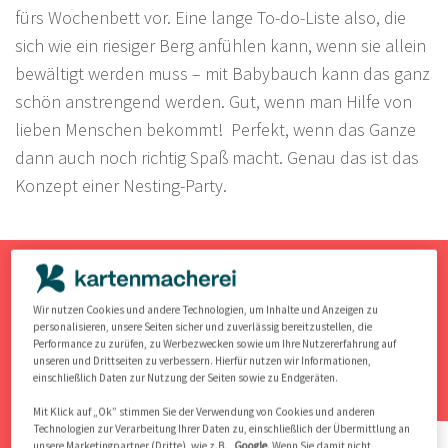
fürs Wochenbett vor. Eine lange To-do-Liste also, die
sich wie ein riesiger Berg anfühlen kann, wenn sie allein
bewältigt werden muss – mit Babybauch kann das ganz
schön anstrengend werden. Gut, wenn man Hilfe von
lieben Menschen bekommt! Perfekt, wenn das Ganze
dann auch noch richtig Spaß macht. Genau das ist das
Konzept einer Nesting-Party.
Entdeckt hier zauberhafte Geburtskarten
Wir nutzen Cookies und andere Technologien, um Inhalte und Anzeigen zu
personalisieren, unsere Seiten sicher und zuverlässig bereitzustellen, die
…
und gestaltet eure Babynews ganz individuell mit
Performance zu zurüfen, zu Werbezwecken sowie um Ihre Nutzererfahrung auf
unseren und Drittseiten zu verbessern. Hierfür nutzen wir Informationen,
wenigen Klicks!
einschließlich Daten zur Nutzung der Seiten sowie zu Endgeräten.
Mit Klick auf „Ok” stimmen Sie der Verwendung von Cookies und anderen
Technologien zur Verarbeitung Ihrer Daten zu, einschließlich der Übermittlung an
unsere Marketingpartner (Dritte), wie z.B.
Google
. Wenn Sie damit nicht