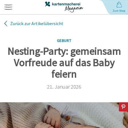
Zum Shop
Zurück zur Artikelübersicht
Hochzeit
GEBURT
Geburt
Nesting-Party: gemeinsam
Vorfreude auf das Baby
Babynamen
feiern
Geburtstag
21. Januar 2026
Weihnachten
Anlässe