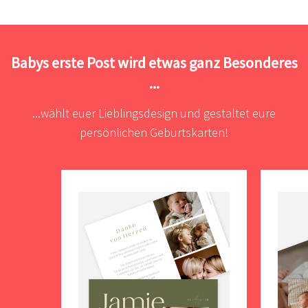
Babys erste Post wird etwas ganz Besonderes
...
...wählt euer Lieblingsdesign und gestaltet eure
persönlichen Geburtskarten!