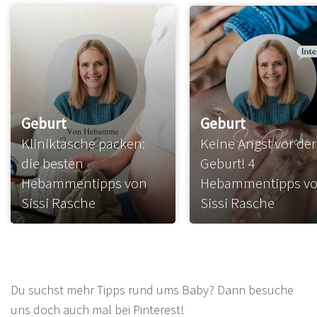
Geburt
Geburt
Kliniktasche packen:
Keine Angst vor der
die besten
Geburt! 4
Hebammentipps von
Hebammentipps v
Sissi Rasche
Sissi Rasche
Du suchst mehr Tipps rund ums Baby? Dann besuche
uns doch auch mal bei Pinterest!