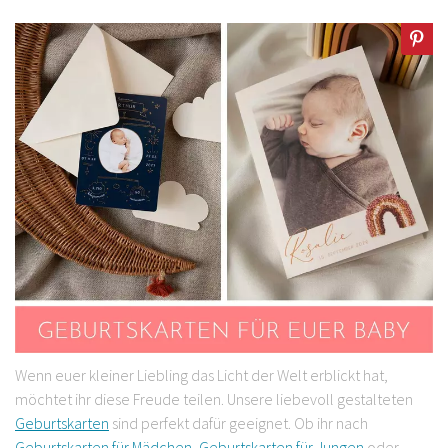
Wenn euer kleiner Liebling das Licht der Welt erblickt hat,
möchtet ihr diese Freude teilen. Unsere liebevoll gestalteten
Geburtskarten
sind perfekt dafür geeignet. Ob ihr nach
Geburtskarten für Mädchen
,
Geburtskarten für Jungen
oder