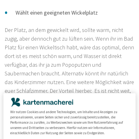
Wählt einen geeigneten Wickelplatz
Der Platz, an dem gewickelt wird, sollte warm, nicht
zugig, aber dennoch gut zu lüften sein. Wenn ihr im Bad
Platz für einen Wickeltisch habt, wäre das optimal, denn
dort ist es meist schön warm, und Wasser ist direkt
verfügbar, das ihr ja zum Popoputzen und
Saubermachen braucht. Alternativ könnt ihr natürlich
das
Kinderzimmer nutzen. Eine weitere Möglichkeit wäre
euer Schlafzimmer. Der Vorteil hierbei: Es ist nicht weit,
um nachts eine frische Windel anzuziehen. Der Nachteil
ist allerdings, dass das nächtliche Wickeln beide Eltern
Wir nutzen Cookies und andere Technologien, um Inhalte und Anzeigen zu
auf Trab halten kann.
personalisieren, unsere Seiten sicher und zuverlässig bereitzustellen, die
Performance zu zurüfen, zu Werbezwecken sowie um Ihre Nutzererfahrung auf
unseren und Drittseiten zu verbessern. Hierfür nutzen wir Informationen,
Ob ihr euch für eine stylische Designer-Wickelkommode
einschließlich Daten zur Nutzung der Seiten sowie zu Endgeräten.