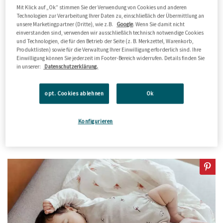
entscheidet oder den Wickelplatz mit einer einfachen
Mit Klick auf „Ok” stimmen Sie der Verwendung von Cookies und anderen
Technologien zur Verarbeitung Ihrer Daten zu, einschließlich der Übermittlung an
Wickelunterlage auf dem Boden einrichtet, achtet auf
unsere Marketingpartner (Dritte), wie z.B.
Google
. Wenn Sie damit nicht
das Vorhandensein von Wasser. Katharina Jeschke hat
einverstanden sind, verwenden wir ausschließlich technisch notwendige Cookies
und Technologien, die für den Betrieb der Seite (z. B. Merkzettel, Warenkorb,
dafür einen tollen Lifehack: "Praktisch ist, wenn du dir
Produktlisten) sowie für die Verwaltung Ihrer Einwilligung erforderlich sind. Ihre
Einwilligung können Sie jederzeit im Footer-Bereich widerrufen. Details finden Sie
eine Thermoskanne mit warmem Wasser an die
in unserer:
Datenschutzerklärung.
Wickelkommode stellst. Dann kannst du dein Baby
wickeln, ohne jedesmal Wasser holen zu müssen."
opt. Cookies ablehnen
Ok
Lest auch gern unsere Tipps, wie ihr eure
Konfigurieren
Wickelkommode organisieren
könnt!