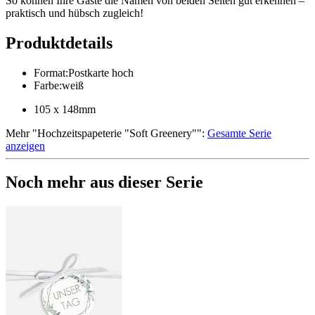
So können Ihre Gäste die Namen von beiden Seiten gut erkennen –
praktisch und hübsch zugleich!
Produktdetails
Format
:
Postkarte hoch
Farbe
:
weiß
105 x 148mm
Mehr
"
Hochzeitspapeterie "Soft Greenery"
":
Gesamte Serie
anzeigen
Noch mehr aus dieser Serie