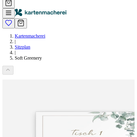
Kartenmacherei
|
Sitzplan
|
Soft Greenery