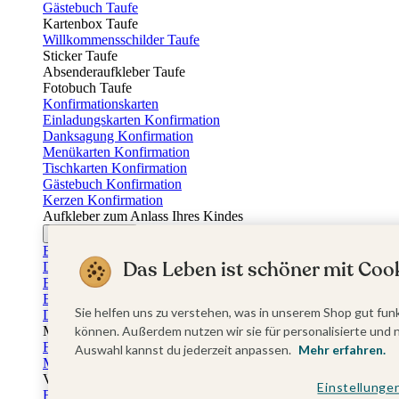
Gästebuch Taufe
Kartenbox Taufe
Willkommensschilder Taufe
Sticker Taufe
Absenderaufkleber Taufe
Fotobuch Taufe
Konfirmationskarten
Einladungskarten Konfirmation
Danksagung Konfirmation
Menükarten Konfirmation
Tischkarten Konfirmation
Gästebuch Konfirmation
Kerzen Konfirmation
Aufkleber zum Anlass Ihres Kindes
Firmungskarten
Einladungskarten Firmung
Das Leben ist schöner mit Cook
Dankeskarten Firmung
Einschulungskarten
Einladungskarten Einschulung
Sie helfen uns zu verstehen, was in unserem Shop gut funk
Danksagung Einschulung
Muttertag
können. Außerdem nutzen wir sie für personalisierte und 
Fotogeschenke Muttertag
Auswahl kannst du jederzeit anpassen.
Mehr erfahren.
Muttertagskarten
Vatertag
Einstellunge
Fotogeschenke Vatertag