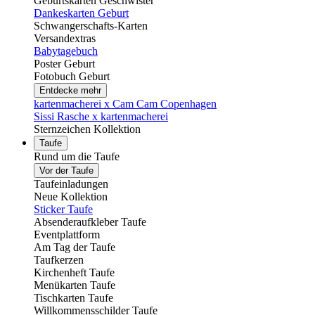
Geburtskarten Geschwister
Dankeskarten Geburt
Schwangerschafts-Karten
Versandextras
Babytagebuch
Poster Geburt
Fotobuch Geburt
Entdecke mehr
kartenmacherei x Cam Cam Copenhagen
Sissi Rasche x kartenmacherei
Sternzeichen Kollektion
Taufe
Rund um die Taufe
Vor der Taufe
Taufeinladungen
Neue Kollektion
Sticker Taufe
Absenderaufkleber Taufe
Eventplattform
Am Tag der Taufe
Taufkerzen
Kirchenheft Taufe
Menükarten Taufe
Tischkarten Taufe
Willkommensschilder Taufe