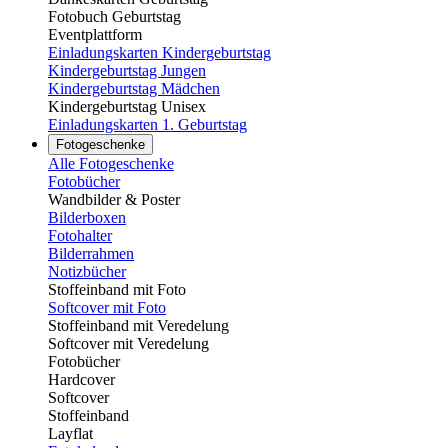
Fotobuch Geburtstag
Eventplattform
Einladungskarten Kindergeburtstag
Kindergeburtstag Jungen
Kindergeburtstag Mädchen
Kindergeburtstag Unisex
Einladungskarten 1. Geburtstag
Fotogeschenke
Alle Fotogeschenke
Fotobücher
Wandbilder & Poster
Bilderboxen
Fotohalter
Bilderrahmen
Notizbücher
Stoffeinband mit Foto
Softcover mit Foto
Stoffeinband mit Veredelung
Softcover mit Veredelung
Fotobücher
Hardcover
Softcover
Stoffeinband
Layflat