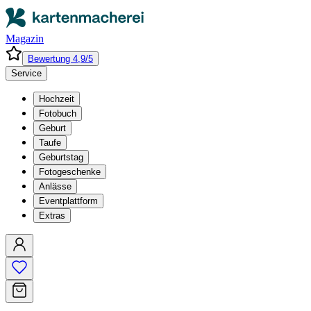
Magazin
Bewertung 4,9/5
Service
Hochzeit
Fotobuch
Geburt
Taufe
Geburtstag
Fotogeschenke
Anlässe
Eventplattform
Extras