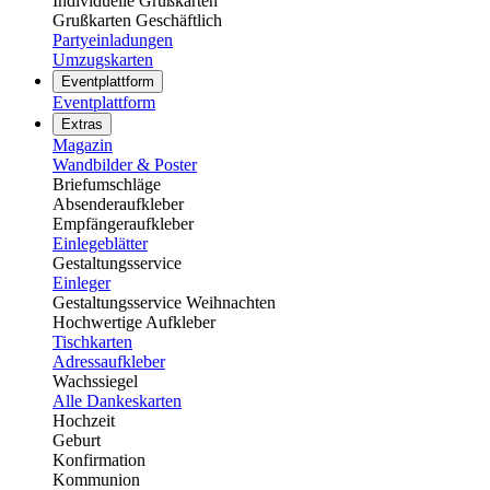
Individuelle Grußkarten
Grußkarten Geschäftlich
Partyeinladungen
Umzugskarten
Eventplattform
Eventplattform
Extras
Magazin
Wandbilder & Poster
Briefumschläge
Absenderaufkleber
Empfängeraufkleber
Einlegeblätter
Gestaltungsservice
Einleger
Gestaltungsservice Weihnachten
Hochwertige Aufkleber
Tischkarten
Adressaufkleber
Wachssiegel
Alle Dankeskarten
Hochzeit
Geburt
Konfirmation
Kommunion