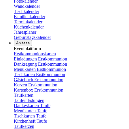
Fotokalender
Wandkalender
Tischkalender
Familienkalender
Terminkalender
Küchenkalender
Jahresplaner
Geburtstagskalender
Anlässe
Eventplattform
Erstkommunionskarten
Einladungen Erstkommunion
Danksagung Erstkommunion
Menükarten Erstkommunion
Tischkarten Erstkommunion
Gästebuch Erstkommunion
Kerzen Erstkommunion
Kartenbox Erstkommunion
Taufkarten
Taufeinladungen
Dankeskarten Taufe
Menükarten Taufe
Tischkarten Taufe
Kirchenheft Taufe
Taufkerzen