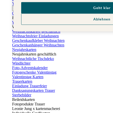
Vatertagskarten
Geht klar
Ostern
Osterkarten
Fotogeschenke zu Ostern
Ablehnen
Weihnachtskarten
Weihnachtskarten selbst gestalten
Weihnachtskarten geschäftlich
Weihnachtsfeier Einladungen
Geschenkaufkleber Weihnachten
Geschenkanhänger Weihnachten
Neujahrskarten
Neujahrskarten geschäftlich
Weihnachtliche Tischdeko
Windlichter
Foto-Adventskalender
Fotogeschenke Valentinstag
Valentinstag Karten
Trauerkarten
Einladung Trauerfeier
Danksagungskarten Trauer
Sterbebilder
Beileidskarten
Fotoprodukte Trauer
Leonie Jung x kartenmacherei