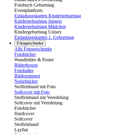
Fotobuch Geburtstag
Eventplattform
Einladungskarten Kindergeburtstag
Kindergeburtstag Jungen
Kindergeburtstag Mädchen
Kindergeburtstag Unisex
Einladungskarten 1. Geburtstag
Fotogeschenke
Alle Fotogeschenke
Fotobücher
Wandbilder & Poster
Bilderboxen
Fotohalter
Bilderrahmen
Notizbücher
Stoffeinband mit Foto
Softcover mit Foto
Stoffeinband mit Veredelung
Softcover mit Veredelung
Fotobücher
Hardcover
Softcover
Stoffeinband
Layflat