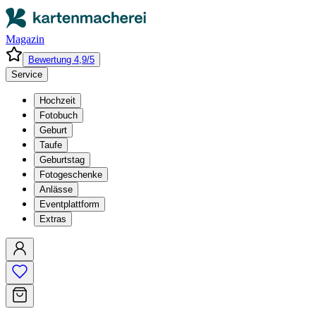
Magazin
Bewertung 4,9/5
Service
Hochzeit
Fotobuch
Geburt
Taufe
Geburtstag
Fotogeschenke
Anlässe
Eventplattform
Extras