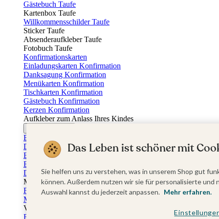
Gästebuch Taufe
Kartenbox Taufe
Willkommensschilder Taufe
Sticker Taufe
Absenderaufkleber Taufe
Fotobuch Taufe
Konfirmationskarten
Einladungskarten Konfirmation
Danksagung Konfirmation
Menükarten Konfirmation
Tischkarten Konfirmation
Gästebuch Konfirmation
Kerzen Konfirmation
Aufkleber zum Anlass Ihres Kindes
Firmungskarten
Einladungskarten Firmung
Das Leben ist schöner mit Cook
Dankeskarten Firmung
Einschulungskarten
Einladungskarten Einschulung
Sie helfen uns zu verstehen, was in unserem Shop gut funk
Danksagung Einschulung
Muttertag
können. Außerdem nutzen wir sie für personalisierte und 
Fotogeschenke Muttertag
Auswahl kannst du jederzeit anpassen.
Mehr erfahren.
Muttertagskarten
Vatertag
Einstellunge
Fotogeschenke Vatertag