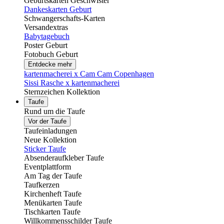
Geburtskarten Geschwister
Dankeskarten Geburt
Schwangerschafts-Karten
Versandextras
Babytagebuch
Poster Geburt
Fotobuch Geburt
Entdecke mehr
kartenmacherei x Cam Cam Copenhagen
Sissi Rasche x kartenmacherei
Sternzeichen Kollektion
Taufe
Rund um die Taufe
Vor der Taufe
Taufeinladungen
Neue Kollektion
Sticker Taufe
Absenderaufkleber Taufe
Eventplattform
Am Tag der Taufe
Taufkerzen
Kirchenheft Taufe
Menükarten Taufe
Tischkarten Taufe
Willkommensschilder Taufe