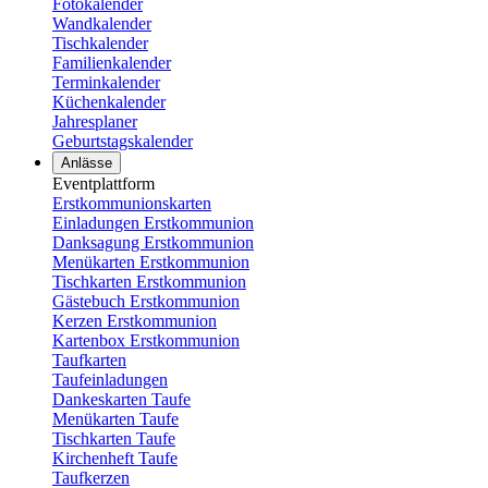
Fotokalender
Wandkalender
Tischkalender
Familienkalender
Terminkalender
Küchenkalender
Jahresplaner
Geburtstagskalender
Anlässe
Eventplattform
Erstkommunionskarten
Einladungen Erstkommunion
Danksagung Erstkommunion
Menükarten Erstkommunion
Tischkarten Erstkommunion
Gästebuch Erstkommunion
Kerzen Erstkommunion
Kartenbox Erstkommunion
Taufkarten
Taufeinladungen
Dankeskarten Taufe
Menükarten Taufe
Tischkarten Taufe
Kirchenheft Taufe
Taufkerzen