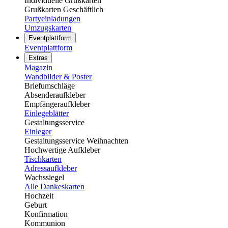
Individuelle Grußkarten
Grußkarten Geschäftlich
Partyeinladungen
Umzugskarten
Eventplattform
Eventplattform
Extras
Magazin
Wandbilder & Poster
Briefumschläge
Absenderaufkleber
Empfängeraufkleber
Einlegeblätter
Gestaltungsservice
Einleger
Gestaltungsservice Weihnachten
Hochwertige Aufkleber
Tischkarten
Adressaufkleber
Wachssiegel
Alle Dankeskarten
Hochzeit
Geburt
Konfirmation
Kommunion