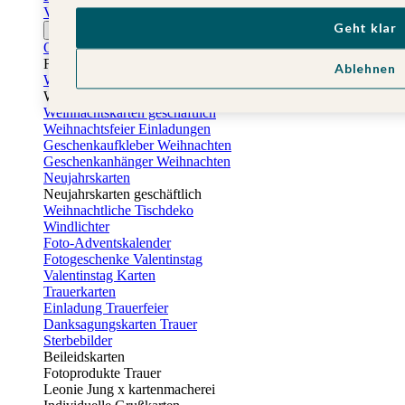
Vatertagskarten
Geht klar
Ostern
Osterkarten
Fotogeschenke zu Ostern
Ablehnen
Weihnachtskarten
Weihnachtskarten selbst gestalten
Weihnachtskarten geschäftlich
Weihnachtsfeier Einladungen
Geschenkaufkleber Weihnachten
Geschenkanhänger Weihnachten
Neujahrskarten
Neujahrskarten geschäftlich
Weihnachtliche Tischdeko
Windlichter
Foto-Adventskalender
Fotogeschenke Valentinstag
Valentinstag Karten
Trauerkarten
Einladung Trauerfeier
Danksagungskarten Trauer
Sterbebilder
Beileidskarten
Fotoprodukte Trauer
Leonie Jung x kartenmacherei