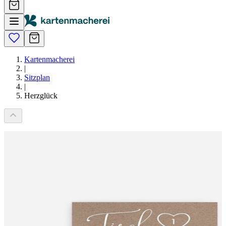
Kartenmacherei
|
Sitzplan
|
Herzglück