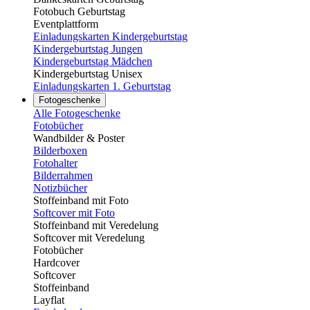
Fotobuch Geburtstag
Eventplattform
Einladungskarten Kindergeburtstag
Kindergeburtstag Jungen
Kindergeburtstag Mädchen
Kindergeburtstag Unisex
Einladungskarten 1. Geburtstag
Fotogeschenke
Alle Fotogeschenke
Fotobücher
Wandbilder & Poster
Bilderboxen
Fotohalter
Bilderrahmen
Notizbücher
Stoffeinband mit Foto
Softcover mit Foto
Stoffeinband mit Veredelung
Softcover mit Veredelung
Fotobücher
Hardcover
Softcover
Stoffeinband
Layflat