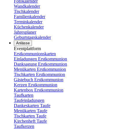
Fotokalender
Wandkalender
Tischkalender
Familienkalender
Terminkalender
Küchenkalender
Jahresplaner
Geburtstagskalender
Anlässe
Eventplattform
Erstkommunionskarten
Einladungen Erstkommunion
Danksagung Erstkommunion
Menükarten Erstkommunion
Tischkarten Erstkommunion
Gästebuch Erstkommunion
Kerzen Erstkommunion
Kartenbox Erstkommunion
Taufkarten
Taufeinladungen
Dankeskarten Taufe
Menükarten Taufe
Tischkarten Taufe
Kirchenheft Taufe
Taufkerzen