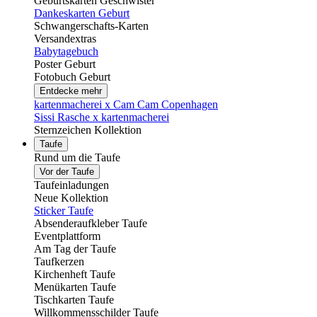
Geburtskarten Geschwister
Dankeskarten Geburt
Schwangerschafts-Karten
Versandextras
Babytagebuch
Poster Geburt
Fotobuch Geburt
Entdecke mehr
kartenmacherei x Cam Cam Copenhagen
Sissi Rasche x kartenmacherei
Sternzeichen Kollektion
Taufe
Rund um die Taufe
Vor der Taufe
Taufeinladungen
Neue Kollektion
Sticker Taufe
Absenderaufkleber Taufe
Eventplattform
Am Tag der Taufe
Taufkerzen
Kirchenheft Taufe
Menükarten Taufe
Tischkarten Taufe
Willkommensschilder Taufe