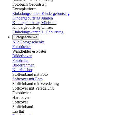
Fotobuch Geburtstag
Eventplattform
Einladungskarten Kindergeburtstag
Kindergeburtstag Jungen
Kindergeburtstag Mädchen
Kindergeburtstag Unisex
Einladungskarten 1. Geburtstag
Fotogeschenke
Alle Fotogeschenke
Fotobücher
Wandbilder & Poster
Bilderboxen
Fotohalter
Bilderrahmen
Notizbücher
Stoffeinband mit Foto
Softcover mit Foto
Stoffeinband mit Veredelung
Softcover mit Veredelung
Fotobücher
Hardcover
Softcover
Stoffeinband
Layflat