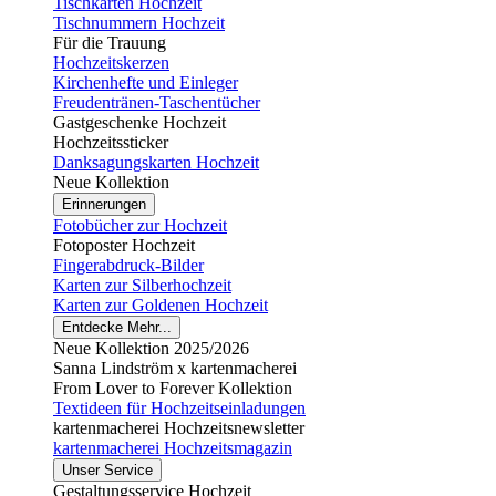
Tischkarten Hochzeit
Tischnummern Hochzeit
Für die Trauung
Hochzeitskerzen
Kirchenhefte und Einleger
Freudentränen-Taschentücher
Gastgeschenke Hochzeit
Hochzeitssticker
Danksagungskarten Hochzeit
Neue Kollektion
Erinnerungen
Fotobücher zur Hochzeit
Fotoposter Hochzeit
Fingerabdruck-Bilder
Karten zur Silberhochzeit
Karten zur Goldenen Hochzeit
Entdecke Mehr...
Neue Kollektion 2025/2026
Sanna Lindström x kartenmacherei
From Lover to Forever Kollektion
Textideen für Hochzeitseinladungen
kartenmacherei Hochzeitsnewsletter
kartenmacherei Hochzeitsmagazin
Unser Service
Gestaltungsservice Hochzeit