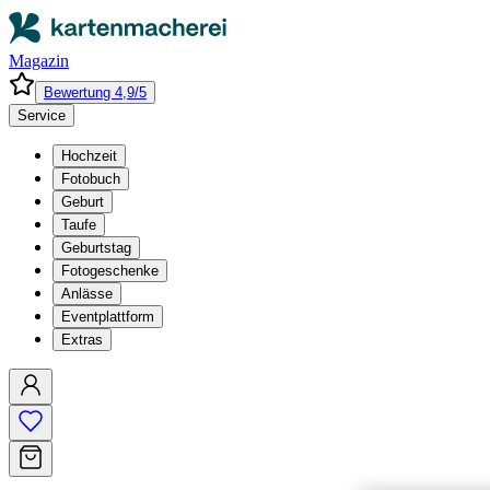
Magazin
Bewertung 4,9/5
Service
Hochzeit
Fotobuch
Geburt
Taufe
Geburtstag
Fotogeschenke
Anlässe
Eventplattform
Extras