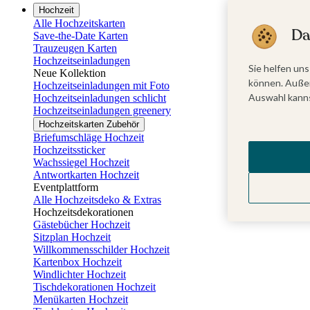
Hochzeit
Alle Hochzeitskarten
Da
Save-the-Date Karten
Trauzeugen Karten
Hochzeitseinladungen
Sie helfen uns
Neue Kollektion
können. Außer
Hochzeitseinladungen mit Foto
Auswahl kanns
Hochzeitseinladungen schlicht
Hochzeitseinladungen greenery
Hochzeitskarten Zubehör
Briefumschläge Hochzeit
Hochzeitssticker
Wachssiegel Hochzeit
Antwortkarten Hochzeit
Eventplattform
Alle Hochzeitsdeko & Extras
Hochzeitsdekorationen
Gästebücher Hochzeit
Sitzplan Hochzeit
Willkommensschilder Hochzeit
Kartenbox Hochzeit
Windlichter Hochzeit
Tischdekorationen Hochzeit
Menükarten Hochzeit