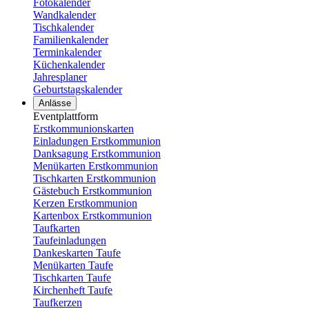
Fotokalender
Wandkalender
Tischkalender
Familienkalender
Terminkalender
Küchenkalender
Jahresplaner
Geburtstagskalender
Anlässe
Eventplattform
Erstkommunionskarten
Einladungen Erstkommunion
Danksagung Erstkommunion
Menükarten Erstkommunion
Tischkarten Erstkommunion
Gästebuch Erstkommunion
Kerzen Erstkommunion
Kartenbox Erstkommunion
Taufkarten
Taufeinladungen
Dankeskarten Taufe
Menükarten Taufe
Tischkarten Taufe
Kirchenheft Taufe
Taufkerzen