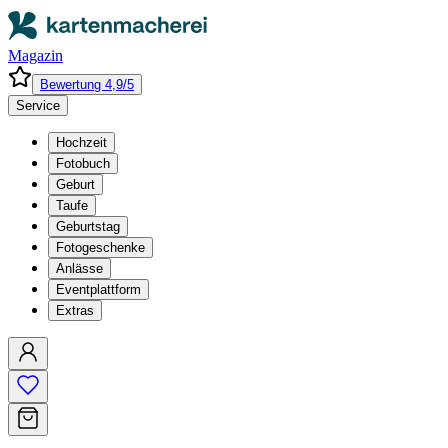
Magazin
Bewertung 4,9/5
Service
Hochzeit
Fotobuch
Geburt
Taufe
Geburtstag
Fotogeschenke
Anlässe
Eventplattform
Extras