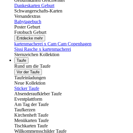
Geburtskarten Geschwister
Dankeskarten Geburt
Schwangerschafts-Karten
Versandextras
Babytagebuch
Poster Geburt
Fotobuch Geburt
Entdecke mehr
kartenmacherei x Cam Cam Copenhagen
Sissi Rasche x kartenmacherei
Sternzeichen Kollektion
Taufe
Rund um die Taufe
Vor der Taufe
Taufeinladungen
Neue Kollektion
Sticker Taufe
Absenderaufkleber Taufe
Eventplattform
Am Tag der Taufe
Taufkerzen
Kirchenheft Taufe
Menükarten Taufe
Tischkarten Taufe
Willkommensschilder Taufe