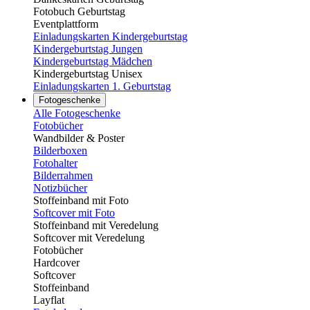
Fotobuch Geburtstag
Eventplattform
Einladungskarten Kindergeburtstag
Kindergeburtstag Jungen
Kindergeburtstag Mädchen
Kindergeburtstag Unisex
Einladungskarten 1. Geburtstag
Fotogeschenke
Alle Fotogeschenke
Fotobücher
Wandbilder & Poster
Bilderboxen
Fotohalter
Bilderrahmen
Notizbücher
Stoffeinband mit Foto
Softcover mit Foto
Stoffeinband mit Veredelung
Softcover mit Veredelung
Fotobücher
Hardcover
Softcover
Stoffeinband
Layflat