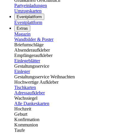
Grußkarten Geschäftlich
Partyeinladungen
Umzugskarten
Eventplattform
Eventplattform
Extras
Magazin
Wandbilder & Poster
Briefumschläge
Absenderaufkleber
Empfängeraufkleber
Einlegeblätter
Gestaltungsservice
Einleger
Gestaltungsservice Weihnachten
Hochwertige Aufkleber
Tischkarten
Adressaufkleber
Wachssiegel
Alle Dankeskarten
Hochzeit
Geburt
Konfirmation
Kommunion
Taufe