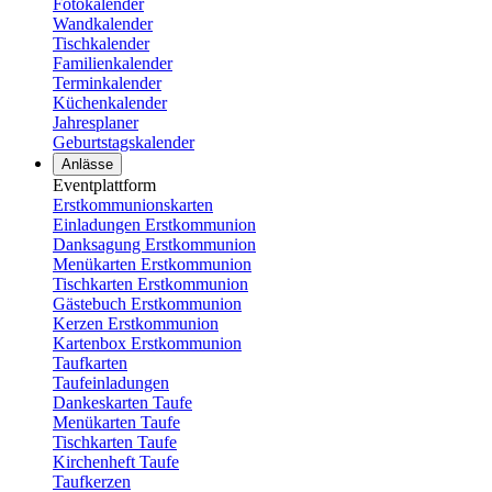
Fotokalender
Wandkalender
Tischkalender
Familienkalender
Terminkalender
Küchenkalender
Jahresplaner
Geburtstagskalender
Anlässe
Eventplattform
Erstkommunionskarten
Einladungen Erstkommunion
Danksagung Erstkommunion
Menükarten Erstkommunion
Tischkarten Erstkommunion
Gästebuch Erstkommunion
Kerzen Erstkommunion
Kartenbox Erstkommunion
Taufkarten
Taufeinladungen
Dankeskarten Taufe
Menükarten Taufe
Tischkarten Taufe
Kirchenheft Taufe
Taufkerzen