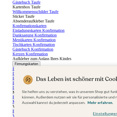
Gästebuch Taufe
Kartenbox Taufe
Willkommensschilder Taufe
Sticker Taufe
Absenderaufkleber Taufe
Konfirmationskarten
Einladungskarten Konfirmation
Danksagung Konfirmation
Menükarten Konfirmation
Tischkarten Konfirmation
Gästebuch Konfirmation
Kerzen Konfirmation
Aufkleber zum Anlass Ihres Kindes
Firmungskarten
Einladungskarten Firmung
Dankeskarten Firmung
Das Leben ist schöner mit Cook
Einschulungskarten
Einladungskarten Einschulung
Danksagung Einschulung
Sie helfen uns zu verstehen, was in unserem Shop gut funk
Muttertag
Fotogeschenke Muttertag
können. Außerdem nutzen wir sie für personalisierte und 
Muttertagskarten
Auswahl kannst du jederzeit anpassen.
Mehr erfahren.
Vatertag
Fotogeschenke Vatertag
Einstellunge
Vatertagskarten