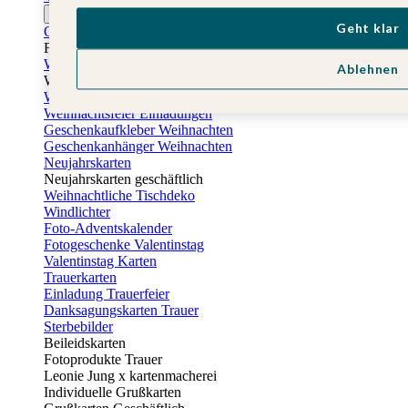
Ostern
Geht klar
Osterkarten
Fotogeschenke zu Ostern
Weihnachtskarten
Ablehnen
Weihnachtskarten selbst gestalten
Weihnachtskarten geschäftlich
Weihnachtsfeier Einladungen
Geschenkaufkleber Weihnachten
Geschenkanhänger Weihnachten
Neujahrskarten
Neujahrskarten geschäftlich
Weihnachtliche Tischdeko
Windlichter
Foto-Adventskalender
Fotogeschenke Valentinstag
Valentinstag Karten
Trauerkarten
Einladung Trauerfeier
Danksagungskarten Trauer
Sterbebilder
Beileidskarten
Fotoprodukte Trauer
Leonie Jung x kartenmacherei
Individuelle Grußkarten