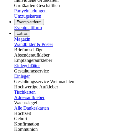
Individuelle Grußkarten
Grußkarten Geschäftlich
Partyeinladungen
Umzugskarten
Eventplattform
Eventplattform
Extras
Magazin
Wandbilder & Poster
Briefumschläge
Absenderaufkleber
Empfängeraufkleber
Einlegeblätter
Gestaltungsservice
Einleger
Gestaltungsservice Weihnachten
Hochwertige Aufkleber
Tischkarten
Adressaufkleber
Wachssiegel
Alle Dankeskarten
Hochzeit
Geburt
Konfirmation
Kommunion