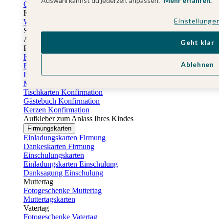
Auswahl kannst du jederzeit anpassen.
Mehr erfahren.
Gästebuch Taufe
Kartenbox Taufe
Einstellunge
Willkommensschilder Taufe
Sticker Taufe
Absenderaufkleber Taufe
Geht klar
Fotobuch Taufe
Konfirmationskarten
Ablehnen
Einladungskarten Konfirmation
Danksagung Konfirmation
Menükarten Konfirmation
Tischkarten Konfirmation
Gästebuch Konfirmation
Kerzen Konfirmation
Aufkleber zum Anlass Ihres Kindes
Firmungskarten
Einladungskarten Firmung
Dankeskarten Firmung
Einschulungskarten
Einladungskarten Einschulung
Danksagung Einschulung
Muttertag
Fotogeschenke Muttertag
Muttertagskarten
Vatertag
Fotogeschenke Vatertag