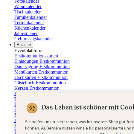
Fotokalender
Wandkalender
Tischkalender
Familienkalender
Terminkalender
Küchenkalender
Jahresplaner
Geburtstagskalender
Anlässe
Eventplattform
Erstkommunionskarten
Einladungen Erstkommunion
Danksagung Erstkommunion
Menükarten Erstkommunion
Tischkarten Erstkommunion
Gästebuch Erstkommunion
Kerzen Erstkommunion
Kartenbox Erstkommunion
Taufkarten
Taufeinladungen
Das Leben ist schöner mit Cook
Dankeskarten Taufe
Menükarten Taufe
Tischkarten Taufe
Sie helfen uns zu verstehen, was in unserem Shop gut funk
Kirchenheft Taufe
können. Außerdem nutzen wir sie für personalisierte und 
Taufkerzen