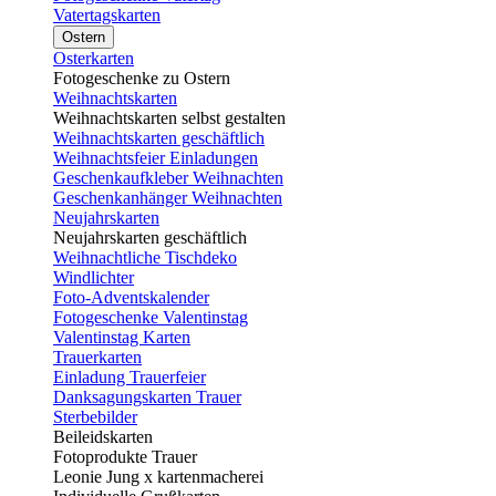
Vatertagskarten
Ostern
Osterkarten
Fotogeschenke zu Ostern
Weihnachtskarten
Weihnachtskarten selbst gestalten
Weihnachtskarten geschäftlich
Weihnachtsfeier Einladungen
Geschenkaufkleber Weihnachten
Geschenkanhänger Weihnachten
Neujahrskarten
Neujahrskarten geschäftlich
Weihnachtliche Tischdeko
Windlichter
Foto-Adventskalender
Fotogeschenke Valentinstag
Valentinstag Karten
Trauerkarten
Einladung Trauerfeier
Danksagungskarten Trauer
Sterbebilder
Beileidskarten
Fotoprodukte Trauer
Leonie Jung x kartenmacherei