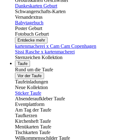
Geburtskarten Geschwister
Dankeskarten Geburt
Schwangerschafts-Karten
Versandextras
Babytagebuch
Poster Geburt
Fotobuch Geburt
Entdecke mehr
kartenmacherei x Cam Cam Copenhagen
Sissi Rasche x kartenmacherei
Sternzeichen Kollektion
Taufe
Rund um die Taufe
Vor der Taufe
Taufeinladungen
Neue Kollektion
Sticker Taufe
Absenderaufkleber Taufe
Eventplattform
Am Tag der Taufe
Taufkerzen
Kirchenheft Taufe
Menükarten Taufe
Tischkarten Taufe
Willkommensschilder Taufe