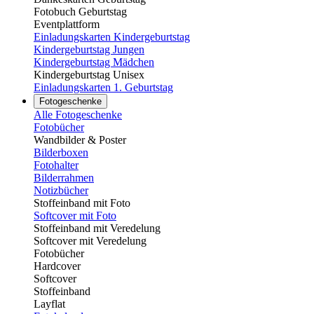
Fotobuch Geburtstag
Eventplattform
Einladungskarten Kindergeburtstag
Kindergeburtstag Jungen
Kindergeburtstag Mädchen
Kindergeburtstag Unisex
Einladungskarten 1. Geburtstag
Fotogeschenke
Alle Fotogeschenke
Fotobücher
Wandbilder & Poster
Bilderboxen
Fotohalter
Bilderrahmen
Notizbücher
Stoffeinband mit Foto
Softcover mit Foto
Stoffeinband mit Veredelung
Softcover mit Veredelung
Fotobücher
Hardcover
Softcover
Stoffeinband
Layflat