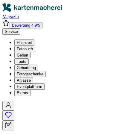
Magazin
Bewertung 4,9/5
Service
Hochzeit
Fotobuch
Geburt
Taufe
Geburtstag
Fotogeschenke
Anlässe
Eventplattform
Extras