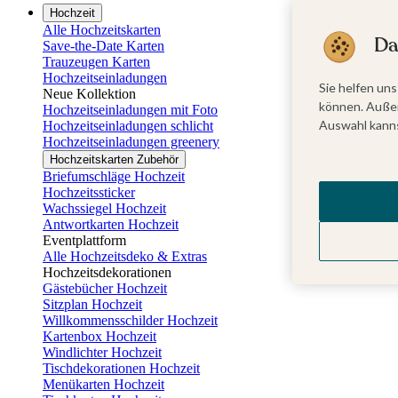
Hochzeit
Alle Hochzeitskarten
Da
Save-the-Date Karten
Trauzeugen Karten
Hochzeitseinladungen
Sie helfen uns
Neue Kollektion
können. Außer
Hochzeitseinladungen mit Foto
Auswahl kanns
Hochzeitseinladungen schlicht
Hochzeitseinladungen greenery
Hochzeitskarten Zubehör
Briefumschläge Hochzeit
Hochzeitssticker
Wachssiegel Hochzeit
Antwortkarten Hochzeit
Eventplattform
Alle Hochzeitsdeko & Extras
Hochzeitsdekorationen
Gästebücher Hochzeit
Sitzplan Hochzeit
Willkommensschilder Hochzeit
Kartenbox Hochzeit
Windlichter Hochzeit
Tischdekorationen Hochzeit
Menükarten Hochzeit