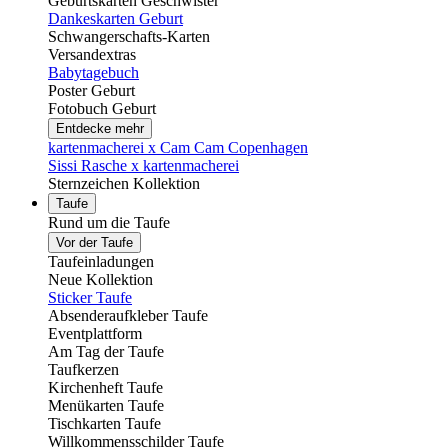
Geburtskarten Geschwister
Dankeskarten Geburt
Schwangerschafts-Karten
Versandextras
Babytagebuch
Poster Geburt
Fotobuch Geburt
Entdecke mehr
kartenmacherei x Cam Cam Copenhagen
Sissi Rasche x kartenmacherei
Sternzeichen Kollektion
Taufe
Rund um die Taufe
Vor der Taufe
Taufeinladungen
Neue Kollektion
Sticker Taufe
Absenderaufkleber Taufe
Eventplattform
Am Tag der Taufe
Taufkerzen
Kirchenheft Taufe
Menükarten Taufe
Tischkarten Taufe
Willkommensschilder Taufe