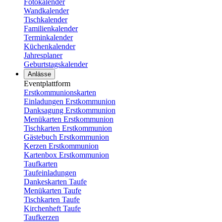
Fotokalender
Wandkalender
Tischkalender
Familienkalender
Terminkalender
Küchenkalender
Jahresplaner
Geburtstagskalender
Anlässe
Eventplattform
Erstkommunionskarten
Einladungen Erstkommunion
Danksagung Erstkommunion
Menükarten Erstkommunion
Tischkarten Erstkommunion
Gästebuch Erstkommunion
Kerzen Erstkommunion
Kartenbox Erstkommunion
Taufkarten
Taufeinladungen
Dankeskarten Taufe
Menükarten Taufe
Tischkarten Taufe
Kirchenheft Taufe
Taufkerzen