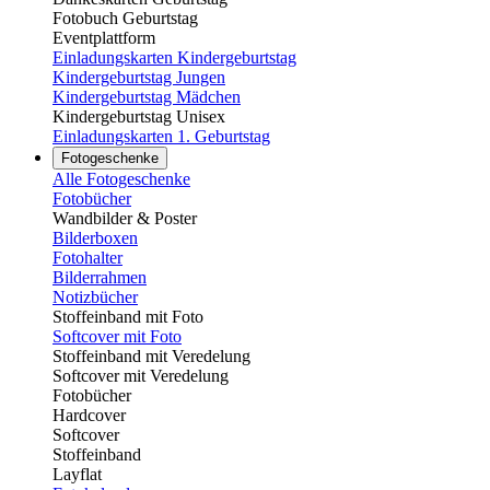
Fotobuch Geburtstag
Eventplattform
Einladungskarten Kindergeburtstag
Kindergeburtstag Jungen
Kindergeburtstag Mädchen
Kindergeburtstag Unisex
Einladungskarten 1. Geburtstag
Fotogeschenke
Alle Fotogeschenke
Fotobücher
Wandbilder & Poster
Bilderboxen
Fotohalter
Bilderrahmen
Notizbücher
Stoffeinband mit Foto
Softcover mit Foto
Stoffeinband mit Veredelung
Softcover mit Veredelung
Fotobücher
Hardcover
Softcover
Stoffeinband
Layflat