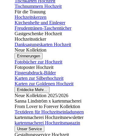
Tischkarten Hochzeit
Tischnummern Hochzeit
Für die Trauung
Hochzeitskerzen
Kirchenhefte und Einleger
Freudentränen-Taschentücher
Gastgeschenke Hochzeit
Hochzeitssticker
Danksagungskarten Hochzeit
Neue Kollektion
Erinnerungen
Fotobücher zur Hochzeit
Fotoposter Hochzeit
Fingerabdruck-Bilder
Karten zur Silberhochzeit
Karten zur Goldenen Hochzeit
Entdecke Mehr...
Neue Kollektion 2025/2026
Sanna Lindström x kartenmacherei
From Lover to Forever Kollektion
Textideen für Hochzeitseinladungen
kartenmacherei Hochzeitsnewsletter
kartenmacherei Hochzeitsmagazin
Unser Service
Gestaltungsservice Hochzeit