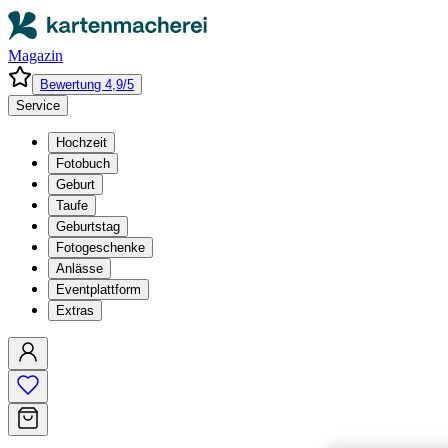
Magazin
Bewertung 4,9/5
Service
Hochzeit
Fotobuch
Geburt
Taufe
Geburtstag
Fotogeschenke
Anlässe
Eventplattform
Extras