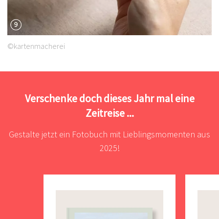
©kartenmacherei
Verschenke doch dieses Jahr mal eine
Zeitreise ...
Gestalte jetzt ein Fotobuch mit Lieblingsmomenten aus
2025!