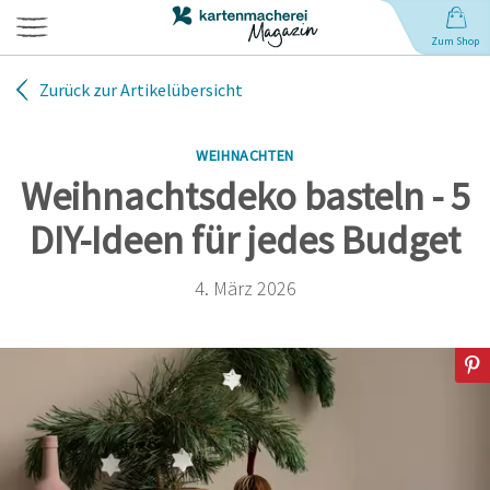
Zum Shop
Zurück zur Artikelübersicht
Hochzeit
WEIHNACHTEN
Geburt
Weihnachtsdeko basteln - 5
DIY-Ideen für jedes Budget
Babynamen
4. März 2026
Geburtstag
Weihnachten
Anlässe