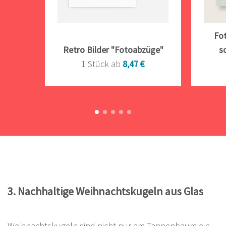
Fot
Retro Bilder "Fotoabzüge"
s
1 Stück ab
8,47 €
3. Nachhaltige Weihnachtskugeln aus Glas
Weihnachtskugeln sind nicht nur am Tannenbaum ein