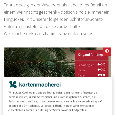
Tannenzweig in der Vase oder als liebevolles Detail an
einem Weihnachtsgeschenk - optisch sind sie immer ein
Hingucker. Mit unserer folgenden Schritt-für-Schritt-
Anleitung bastelst du diese zauberhafte
Weihnachtsdeko aus Papier ganz einfach selbst.
Wir nutzen Cookies und andere Technologien, um Inhalte und Anzeigen zu
personalisieren, unsere Seiten sicher und zuverlässig bereitzustellen, die
Performance zu zurüfen, zu Werbezwecken sowie um Ihre Nutzererfahrung auf
unseren und Drittseiten zu verbessern. Hierfür nutzen wir Informationen,
einschließlich Daten zur Nutzung der Seiten sowie zu Endgeräten.